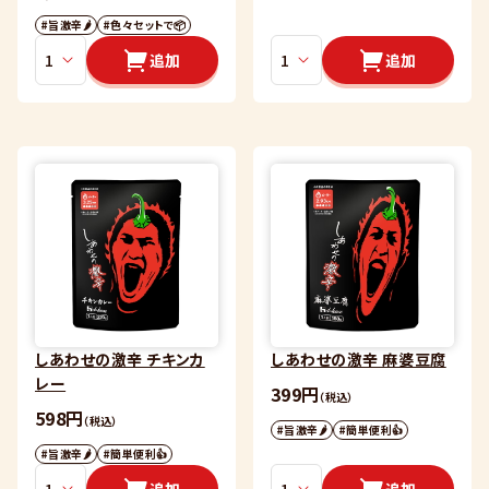
#旨激辛🌶
#色々セットで📦
追加
追加
しあわせの激辛 チキンカ
しあわせの激辛 麻婆豆腐
レー
399円
（税込）
598円
（税込）
#旨激辛🌶
#簡単便利👍
#旨激辛🌶
#簡単便利👍