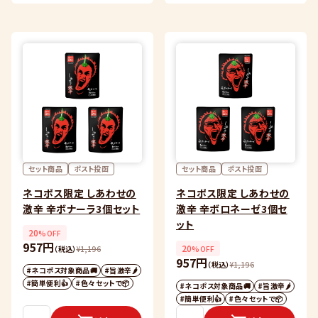
セット商品
ポスト投函
セット商品
ポスト投函
ネコポス限定 しあわせの
ネコポス限定 しあわせの
激辛 辛ボナーラ3個セット
激辛 辛ボロネーゼ3個セ
ット
20
%OFF
957円
20
（税込）
¥
1,196
%OFF
957円
（税込）
¥
1,196
#ネコポス対象商品🚚
#旨激辛🌶
#簡単便利👍
#色々セットで📦
#ネコポス対象商品🚚
#旨激辛🌶
#簡単便利👍
#色々セットで📦