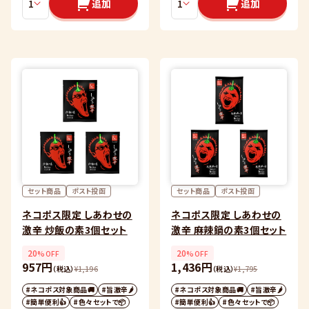
追加
追加
セット商品
ポスト投函
セット商品
ポスト投函
ネコポス限定 しあわせの
ネコポス限定 しあわせの
激辛 炒飯の素3個セット
激辛 麻辣鍋の素3個セット
20
20
%OFF
%OFF
957円
1,436円
（税込）
¥
1,196
（税込）
¥
1,795
#ネコポス対象商品🚚
#旨激辛🌶
#ネコポス対象商品🚚
#旨激辛🌶
#簡単便利👍
#色々セットで📦
#簡単便利👍
#色々セットで📦