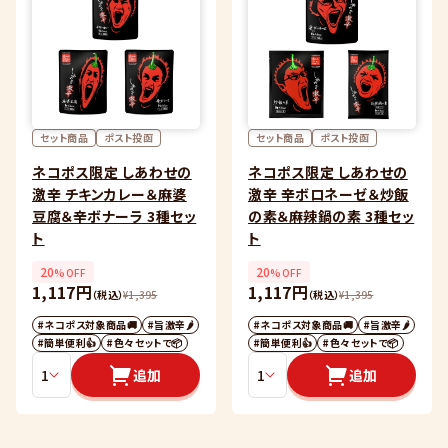
セット商品
ポスト投函
セット商品
ポスト投函
ネコポス限定 しあわせの
ネコポス限定 しあわせの
激辛 チキンカレー＆麻婆
激辛 辛ボロネーゼ＆炒飯
豆腐＆辛ボナーラ 3種セッ
の素＆麻辣鍋の素 3種セッ
ト
ト
20
20
%OFF
%OFF
1,117円
1,117円
（税込）
¥
1,395
（税込）
¥
1,395
#ネコポス対象商品🚚
#旨激辛🌶
#ネコポス対象商品🚚
#旨激辛🌶
#簡単便利👍
#色々セットで📦
#簡単便利👍
#色々セットで📦
追加
追加