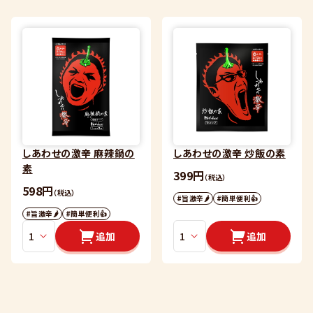
しあわせの激辛 麻辣鍋の
しあわせの激辛 炒飯の素
素
399円
（税込）
598円
（税込）
#旨激辛🌶
#簡単便利👍
#旨激辛🌶
#簡単便利👍
追加
追加