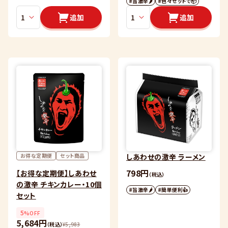
#旨激辛🌶
#色々セットで📦
追加
追加
お得な定期便
セット商品
しあわせの激辛 ラーメン
798円
【お得な定期便】しあわせ
（税込）
の激辛 チキンカレー・10個
#旨激辛🌶
#簡単便利👍
セット
5
%OFF
5,684円
（税込）
¥
5,983