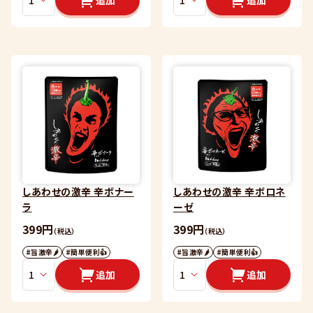
追加
追加
しあわせの激辛 辛ボナー
しあわせの激辛 辛ボロネ
ラ
ーゼ
399円
399円
（税込）
（税込）
#旨激辛🌶
#簡単便利👍
#旨激辛🌶
#簡単便利👍
追加
追加