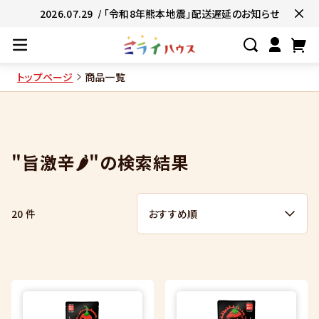
2026.07.29
/ 「令和8年熊本地震」配送遅延のお知らせ
トップページ
商品一覧
#ネコポス対象商品🚚
#有名店の味🧑
#簡単便利👍
#お子様と一緒に👨‍👩‍
"旨激辛🌶"の検索結果
#たっぷり満腹😋
#ギフトにおすすめ
20 件