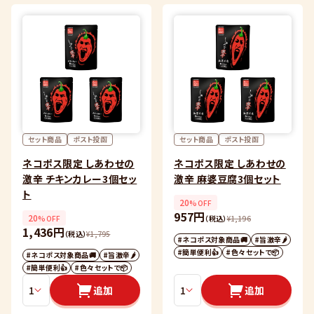
セット商品
ポスト投函
セット商品
ポスト投函
ネコポス限定 しあわせの
ネコポス限定 しあわせの
激辛 チキンカレー3個セッ
激辛 麻婆豆腐3個セット
ト
20
%OFF
957円
20
%OFF
（税込）
¥
1,196
1,436円
（税込）
¥
1,795
#ネコポス対象商品🚚
#旨激辛🌶
#簡単便利👍
#色々セットで📦
#ネコポス対象商品🚚
#旨激辛🌶
#簡単便利👍
#色々セットで📦
追加
追加