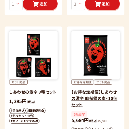
追加
追加
セット商品
お得な定期便
セット商品
しあわせの激辛 3種セット
【お得な定期便】しあわせ
の激辛 麻辣鍋の素・10個
1,395円
（税込）
セット
#旨激辛🌶
#簡単便利👍
5
%OFF
#色々セットで📦
5,684円
#ギフトにおすすめ🎁
（税込）
¥
5,983