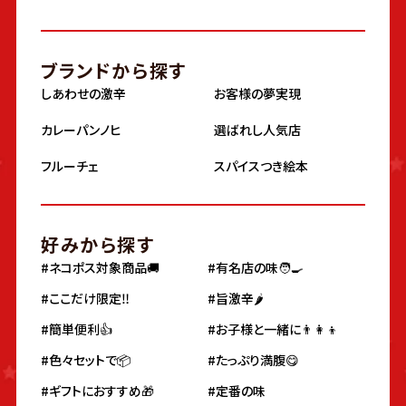
ブランドから探す
しあわせの激辛
お客様の夢実現
カレーパンノヒ
選ばれし人気店
フルーチェ
スパイスつき絵本
好みから探す
#ネコポス対象商品🚚
#有名店の味🧑‍🍳
#ここだけ限定‼️
#旨激辛🌶
#簡単便利👍
#お子様と一緒に👨‍👩‍👦
#色々セットで📦
#たっぷり満腹😋
#ギフトにおすすめ🎁
#定番の味