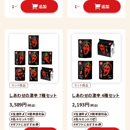
追加
追加
セット商品
セット商品
しあわせの激辛 7種セット
しあわせの激辛 4種セット
3,589円
2,193円
（税込）
（税込）
#旨激辛🌶
#簡単便利👍
#旨激辛🌶
#簡単便利👍
#色々セットで📦
#色々セットで📦
#ギフトにおすすめ🎁
#ギフトにおすすめ🎁