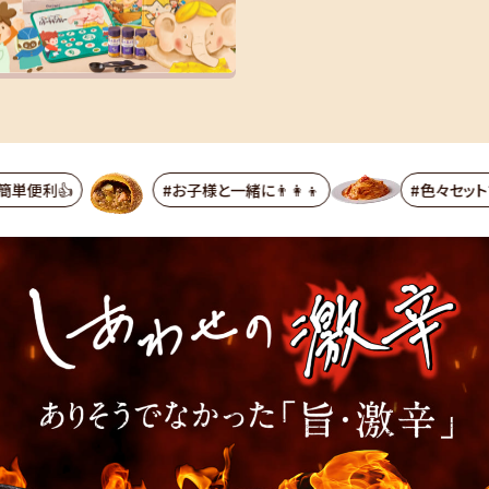
#お子様と一緒に👨‍👩‍👦
#色々セットで📦