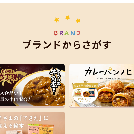
ブ
ラ
ン
ド
か
ら
さ
が
す