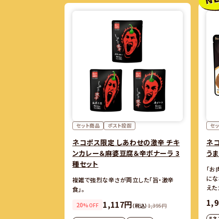
セット商品
ポスト投函
セ
ネコポス限定 しあわせの激辛 チキ
ネ
ンカレー＆麻婆豆腐＆辛ボナーラ 3
うま
種セット
「お
にな
複雑で強烈な辛さが両立した「旨・激辛
えた
食」。
1,
1,117円
20
%OFF
（税込）
1,395円
#ネ