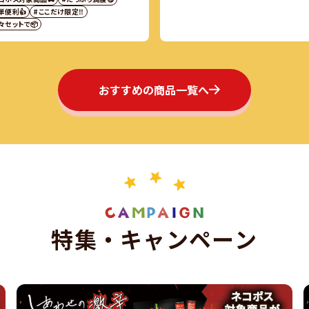
単便利👍
#ここだけ限定‼️
々セットで📦
おすすめの商品一覧へ
特
集
・
キ
ャ
ン
ペ
ー
ン