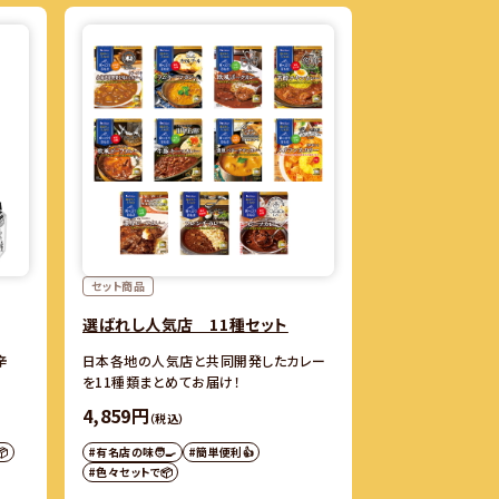
セット商品
選ばれし人気店 11種セット
辛
日本各地の人気店と共同開発したカレー
を11種類まとめてお届け！
4,859円
（税込）

#有名店の味🧑‍🍳
#簡単便利👍
#色々セットで📦