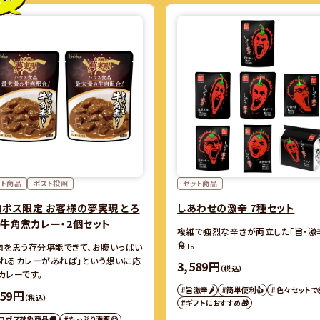
ット商品
ポスト投函
セット商品
コポス限定 お客様の夢実現 とろ
しあわせの激辛 7種セット
牛角煮カレー・2個セット
複雑で強烈な辛さが両立した「旨・激
食」。
肉を思う存分堪能できて、お腹いっぱい
れるカレーがあれば」という想いに応
3,589円
（税込）
カレーです。
#旨激辛🌶
#簡単便利👍
#色々セットで
959円
（税込）
#ギフトにおすすめ🎁
コポス対象商品🚚
#たっぷり満腹😋