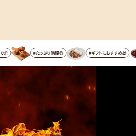
#たっぷり満腹😋
#ギフトにおすすめ🎁
#定