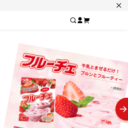
すべての商品一覧はこちら
#ネコポス対象商品🚚
#有名店の味🧑‍🍳
#ここだけ限定‼️
#
#色々セットで📦
#たっぷり満腹😋
#ギフトにおすすめ🎁
#
しあわせの激辛
お客様の夢実
選ばれし人気店
フルーチェ