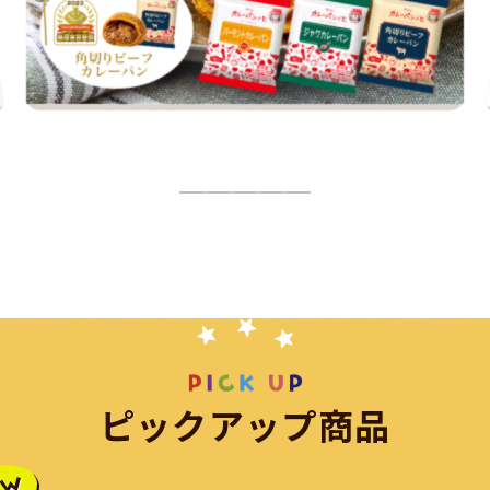
ピ
ッ
ク
ア
ッ
プ
商
品