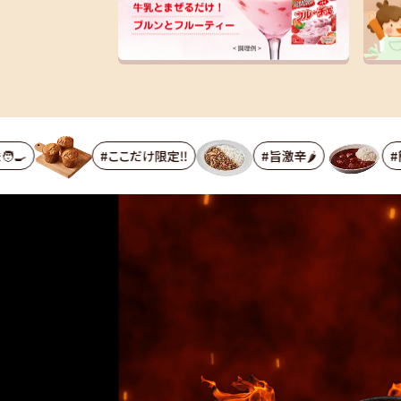
#ここだけ限定‼️
#旨激辛🌶
#簡単便利👍