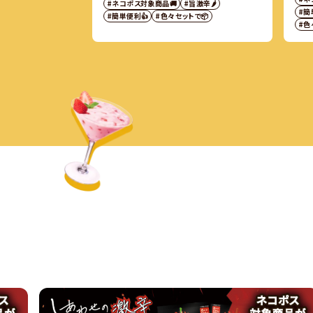
#ネコポス対象商品🚚
#旨激辛🌶
#簡
#簡単便利👍
#色々セットで📦
#色