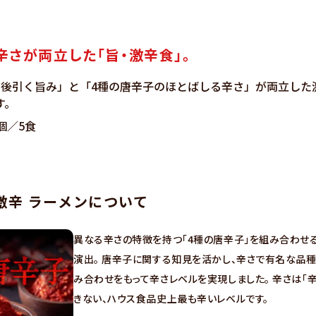
さが両立した「旨・激辛食」。
の後引く旨み」と「4種の唐辛子のほとばしる辛さ」が両立した
す。
1個／5食
激辛 ラーメンについて
異なる辛さの特徴を持つ「4種の唐辛子」を組み合わせ
演出。 唐辛子に関する知見を活かし、辛さで有名な品
み合わせをもって辛さレベルを実現しました。 辛さは「
きない、ハウス食品史上最も辛いレベルです。