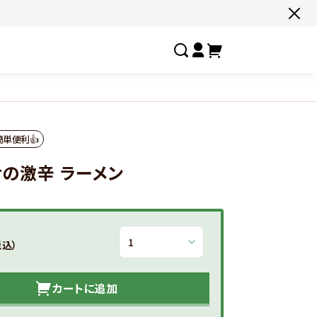
すべての商品一覧はこちら
#ネコポス対象商品🚚
#有名店の味🧑‍🍳
#ここだけ限定‼️
#
簡単便利👍
#色々セットで📦
#たっぷり満腹😋
#ギフトにおすすめ🎁
#
の激辛 ラーメン
しあわせの激辛
お客様の夢実
選ばれし人気店
フルーチェ
税込）
カートに追加