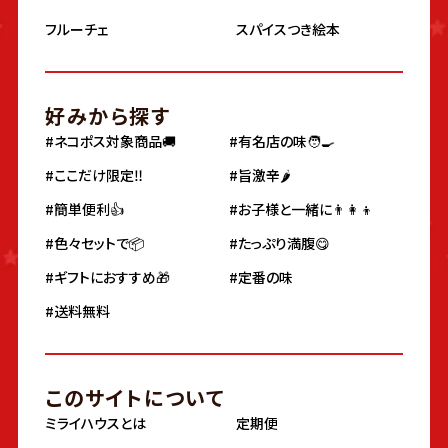
フルーチェ
スパイスつき絵本
好みから探す
#ネコポス対象商品🚚
#有名店の味🧑‍🍳
#ここだけ限定‼️
#旨激辛🌶
#簡単便利👍
#お子様と一緒に👨‍👩‍👦
#色々セットで📦
#たっぷり満腹😋
#ギフトにおすすめ🎁
#定番の味
#送料無料
このサイトについて
ミライハウスとは
定期便