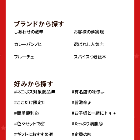
ブランドから探す
しあわせの激辛
お客様の夢実現
カレーパンノヒ
選ばれし人気店
フルーチェ
スパイスつき絵本
好みから探す
#ネコポス対象商品🚚
#有名店の味🧑‍🍳
#ここだけ限定‼️
#旨激辛🌶
#簡単便利👍
#お子様と一緒に👨‍👩‍👦
#色々セットで📦
#たっぷり満腹😋
#ギフトにおすすめ🎁
#定番の味