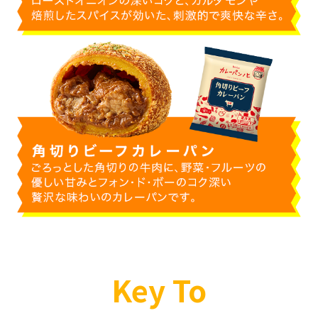
Key To