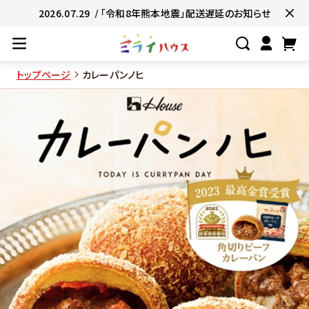
2026.07.29
/ 「令和8年熊本地震」配送遅延のお知らせ
トップページ
カレーパンノヒ
#ネコポス対象商品🚚
#有名店の味🧑
#簡単便利👍
#お子様と一緒に👨‍👩‍
#たっぷり満腹😋
#ギフトにおすすめ