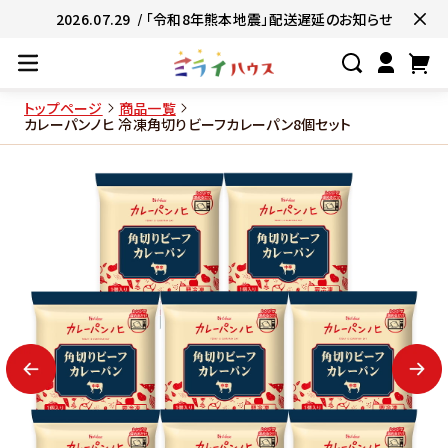
2026.07.29
/ 「令和8年熊本地震」配送遅延のお知らせ
トップページ
商品一覧
カレーパンノヒ 冷凍角切りビーフカレーパン8個セット
#ネコポス対象商品🚚
#有名店の味🧑
#簡単便利👍
#お子様と一緒に👨‍👩‍
#たっぷり満腹😋
#ギフトにおすすめ