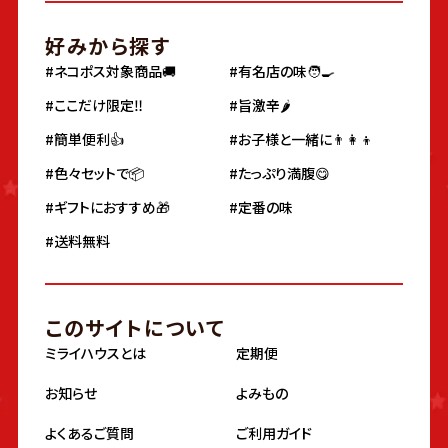
好みから探す
#ネコポス対象商品🚚
#有名店の味🧑‍🍳
#ここだけ限定‼️
#旨激辛🌶
#簡単便利👍
#お子様と一緒に👨‍👩‍👦
#色々セットで📦
#たっぷり満腹😋
#ギフトにおすすめ🎁
#定番の味
#送料無料
このサイトについて
ミライハウスとは
定期便
お知らせ
よみもの
よくあるご質問
ご利用ガイド