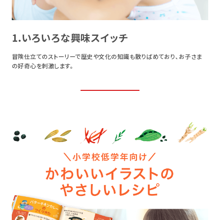
1.いろいろな興味スイッチ
2
てい
冒険仕立てのストーリーで歴史や文化の知識も散りばめており、お子さま
漢字
の好奇心を刺激します。
解し