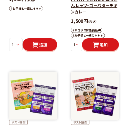
ん レッツ・ゴーバターチキ
#お子様と一緒に👨‍👩‍👦
ンカレー
1,500円
（税込）
#ネコポス対象商品🚚
#お子様と一緒に👨‍👩‍👦
追加
追加
ポスト投函
ポスト投函