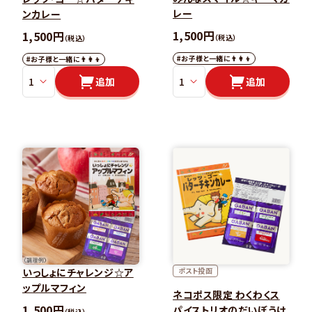
レー
ンカレー
1,500円
1,500円
（税込）
（税込）
#お子様と一緒に👨‍👩‍👦
#お子様と一緒に👨‍👩‍👦
追加
追加
いっしょにチャレンジ☆ア
ポスト投函
ップルマフィン
ネコポス限定 わくわくス
1,500円
パイストリオのだいぼうけ
（税込）