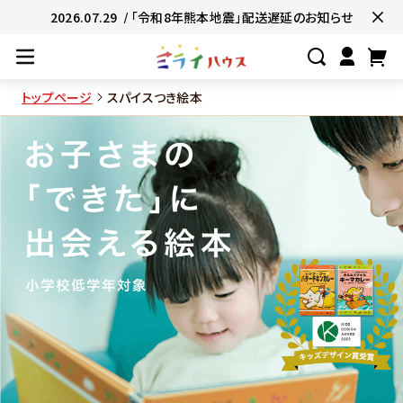
2026.07.29
/ 「令和8年熊本地震」配送遅延のお知らせ
トップページ
スパイスつき絵本
#ネコポス対象商品🚚
#有名店の味🧑
#簡単便利👍
#お子様と一緒に👨‍👩‍
#たっぷり満腹😋
#ギフトにおすすめ