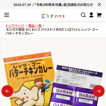
2026.07.29
/ 「令和8年熊本地震」配送遅延のお知らせ
トップページ
商品一覧
ネコポス限定 わくわくスパイストリオのだいぼうけん レッツ・ゴー
バターチキンカレー
#ネコポス対象商品🚚
#有名店の味🧑
#簡単便利👍
#お子様と一緒に👨‍👩‍
#たっぷり満腹😋
#ギフトにおすすめ