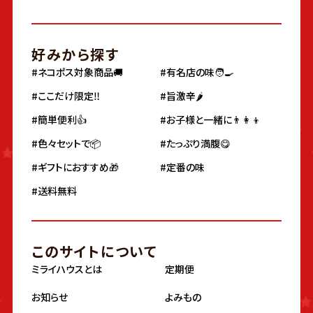
好みから探す
#ネコポス対象商品🚚
#有名店の味🧑‍🍳
#ここだけ限定‼️
#旨激辛🌶
#簡単便利👍
#お子様と一緒に👨‍👩‍👦
#色々セットで📦
#たっぷり満腹😋
#ギフトにおすすめ🎁
#定番の味
#送料無料
このサイトについて
ミライハウスとは
定期便
お知らせ
よみもの