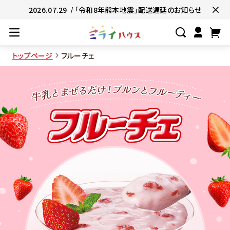
2026.07.29
/ 「令和8年熊本地震」配送遅延のお知らせ
トップページ
フルーチェ
#ネコポス対象商品🚚
#有名店の味🧑
#簡単便利👍
#お子様と一緒に👨‍👩‍
#たっぷり満腹😋
#ギフトにおすすめ