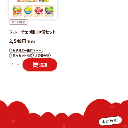
セット商品
フルーチェ9種 10個セット
2,549円
（税込）
#お子様と一緒に👨‍👩‍👦
#色々セットで📦
#定番の味
追加