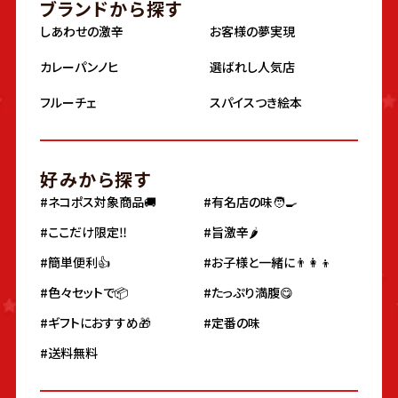
ブランドから探す
しあわせの激辛
お客様の夢実現
カレーパンノヒ
選ばれし人気店
フルーチェ
スパイスつき絵本
好みから探す
#ネコポス対象商品🚚
#有名店の味🧑‍🍳
#ここだけ限定‼️
#旨激辛🌶
#簡単便利👍
#お子様と一緒に👨‍👩‍👦
#色々セットで📦
#たっぷり満腹😋
#ギフトにおすすめ🎁
#定番の味
#送料無料