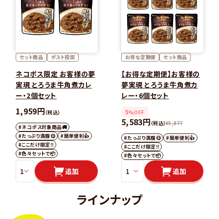
セット商品
ポスト投函
お得な定期便
セット商品
ネコポス限定 お客様の夢
【お得な定期便】お客様の
実現 とろうま牛角煮カレ
夢実現 とろうま牛角煮カ
ー・2個セット
レー・6個セット
1,959円
5
（税込）
%OFF
5,583円
（税込）
¥
5,877
#ネコポス対象商品🚚
#たっぷり満腹😋
#簡単便利👍
#たっぷり満腹😋
#簡単便利👍
#ここだけ限定‼️
#ここだけ限定‼️
#色々セットで📦
#色々セットで📦
追加
追加
ラインナップ