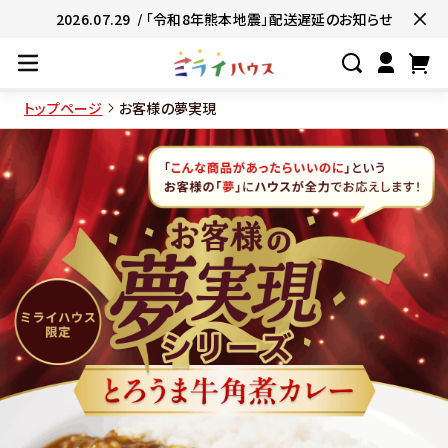
2026.07.29
/ 「令和8年熊本地震」配送遅延のお知らせ
トップページ
お客様の夢実現
#ネコポス対象商品🚚
#有名店の味🧑
#簡単便利👍
#お子様と一緒に👨‍👩‍
#たっぷり満腹😋
#ギフトにおすすめ