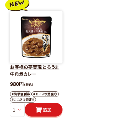
お客様の夢実現 とろうま
牛角煮カレー
980円
（税込）
#簡単便利👍
#たっぷり満腹😋
#ここだけ限定‼️
追加