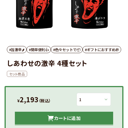
#旨激辛🌶
#簡単便利👍
#色々セットで📦
#ギフトにおすすめ🎁
しあわせの激辛 4種セット
セット商品
2,193
¥
（税込）
カートに追加