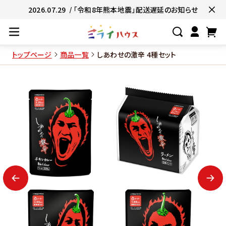
2026.07.29
/ 「令和8年熊本地震」配送遅延のお知らせ
トップページ
商品一覧
しあわせの激辛 4種セット
#ネコポス対象商品🚚
#有名店の味🧑
#簡単便利👍
#お子様と一緒に👨‍👩‍
#たっぷり満腹😋
#ギフトにおすすめ