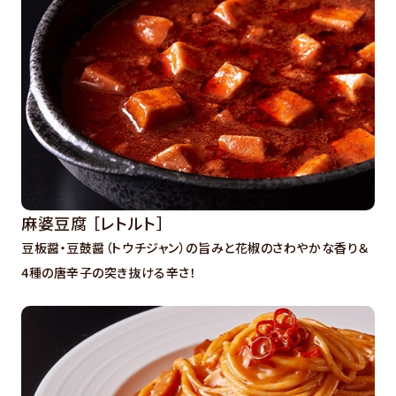
麻婆豆腐 ［レトルト］
豆板醤・豆鼓醤（トウチジャン）の旨みと花椒のさわやかな香り＆
4種の唐辛子の突き抜ける辛さ！