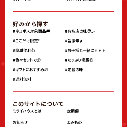
好みから探す
#ネコポス対象商品🚚
#有名店の味🧑‍🍳
#ここだけ限定‼️
#旨激辛🌶
#簡単便利👍
#お子様と一緒に👨‍👩‍👦
#色々セットで📦
#たっぷり満腹😋
#ギフトにおすすめ🎁
#定番の味
#送料無料
このサイトについて
ミライハウスとは
定期便
お知らせ
よみもの