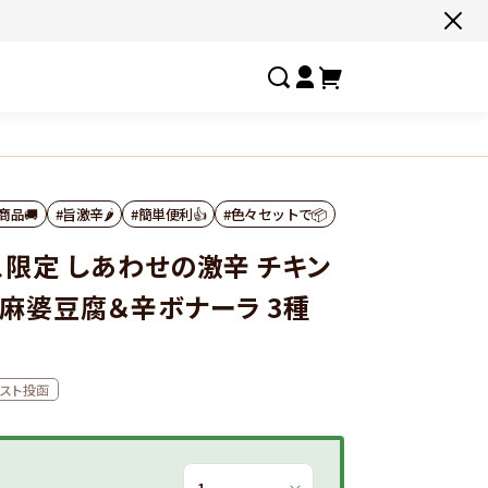
すべての商品一覧はこちら
#ネコポス対象商品🚚
#有名店の味🧑‍🍳
#ここだけ限定‼️
#
商品🚚
#旨激辛🌶
#簡単便利👍
#色々セットで📦
#色々セットで📦
#たっぷり満腹😋
#ギフトにおすすめ🎁
#
限定 しあわせの激辛 チキン
しあわせの激辛
お客様の夢実
麻婆豆腐＆辛ボナーラ 3種
選ばれし人気店
フルーチェ
スト投函