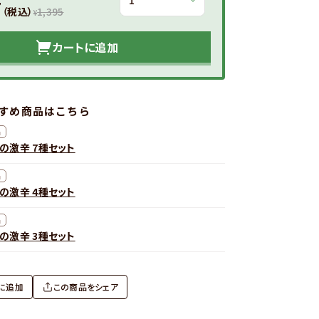
7
（税込）
1,395
¥
カートに追加
すめ商品はこちら
品
の激辛 7種セット
品
の激辛 4種セット
品
の激辛 3種セット
に追加
この商品をシェア