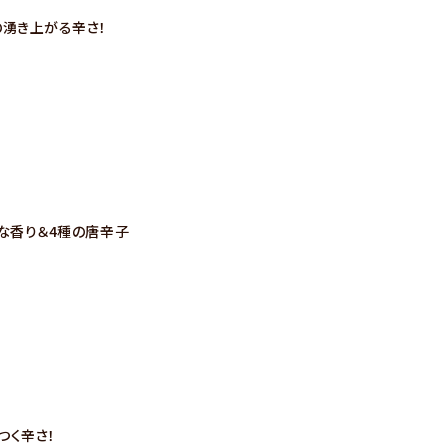
の湧き上がる辛さ！
な香り＆4種の唐辛子
つく辛さ！