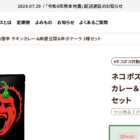
2026.07.29
/ 「令和8年熊本地震」配送遅延のお知らせ
スとは
定期便
よみもの
お知らせ
よくあるご質問
の激辛 チキンカレー＆麻婆豆腐＆辛ボナーラ 3種セット
#ネコポス対象
ネコポス
カレー＆
セット
セット商品
ポ
20
%OFF