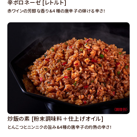
辛ボロネーゼ [レトルト]
赤ワインの芳醇な香り&４種の唐辛子の弾ける辛さ！
炒飯の素 [粉末調味料＋仕上げオイル]
とんこつとニンニクの旨み&4種の唐辛子の灼熱の辛さ！