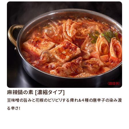
麻辣鍋の素 [濃縮タイプ]
豆味噌の旨みと花椒のビリビリする痺れ&４種の唐辛子の染み渡
る辛さ！