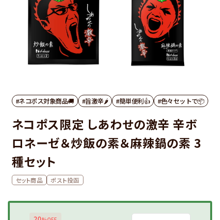
#ネコポス対象商品🚚
#旨激辛🌶
#簡単便利👍
#色々セットで📦
ネコポス限定 しあわせの激辛 辛ボ
ロネーゼ＆炒飯の素＆麻辣鍋の素 3
種セット
セット商品
ポスト投函
20
%OFF