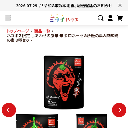
2026.07.29
/ 「令和8年熊本地震」配送遅延のお知らせ
トップページ
商品一覧
ネコポス限定 しあわせの激辛 辛ボロネーゼ＆炒飯の素＆麻辣鍋
の素 3種セット
#ネコポス対象商品🚚
#有名店の味🧑
#簡単便利👍
#お子様と一緒に👨‍👩‍
#たっぷり満腹😋
#ギフトにおすすめ