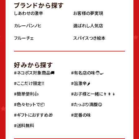
ブランドから探す
しあわせの激辛
お客様の夢実現
カレーパンノヒ
選ばれし人気店
フルーチェ
スパイスつき絵本
好みから探す
#ネコポス対象商品🚚
#有名店の味🧑‍🍳
#ここだけ限定‼️
#旨激辛🌶
#簡単便利👍
#お子様と一緒に👨‍👩‍👦
#色々セットで📦
#たっぷり満腹😋
#ギフトにおすすめ🎁
#定番の味
#送料無料