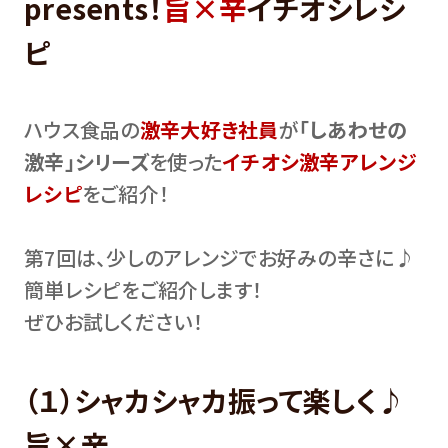
presents！
旨×辛
イチオシレシ
ピ
ハウス食品の
激辛大好き社員
が
「しあわせの
激辛」シリーズ
を使った
イチオシ激辛アレンジ
レシピ
をご紹介！
第7回は、少しのアレンジでお好みの辛さに♪
簡単レシピをご紹介します！
ぜひお試しください！
（１）シャカシャカ振って楽しく♪
旨×辛