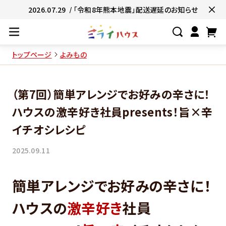
2026.07.29
/ 「令和8年熊本地震」配送遅延のお知らせ
トップページ
よみもの
#ネコポス対象商品🚚
#有名店の味🧑
（第7回）簡単アレンジでお好みの辛さに！
#簡単便利👍
#お子様と一緒に👨‍👩‍
ハウスの激辛好き社員presents！旨×辛
#たっぷり満腹😋
#ギフトにおすすめ
イチオシレシピ
2025.09.11
簡単アレンジでお好みの辛さに！
ハウスの
激辛好き
社員