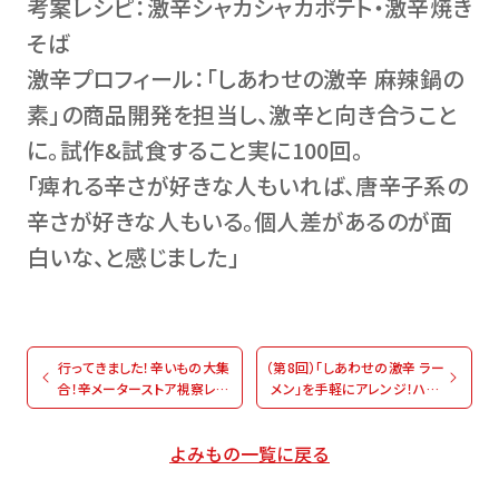
考案レシピ：激辛シャカシャカポテト・激辛焼き
そば
激辛プロフィール：「しあわせの激辛 麻辣鍋の
素」の商品開発を担当し、激辛と向き合うこと
に。試作&試食すること実に100回。
「痺れる辛さが好きな人もいれば、唐辛子系の
辛さが好きな人もいる。個人差があるのが面
白いな、と感じました」
行ってきました！辛いもの大集
（第8回）「しあわせの激辛 ラー
合！辛メーターストア視察レポ
メン」を手軽にアレンジ！ハウ
ート！
スの激辛好き社員presents！
旨×辛イチオシレシピ
よみもの一覧に戻る