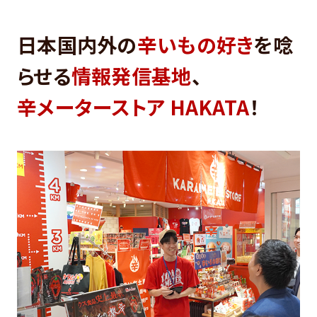
日本国内外の
辛いもの好き
を唸
らせる
情報発信基地
、
辛メーターストア HAKATA
！