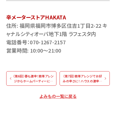
辛メーターストアHAKATA
住所: 福岡県福岡市博多区住吉1丁目2-22 キ
ャナルシティオーパ地下1階 ラフェスタ内
電話番号：070-1267-2157
営業時間: 10:00～21:00
（第6回）春も激辛！簡単アレン
（第7回）簡単アレンジでお好
ジからホームパーティーにも
みの辛さに！ ハウスの激辛好
ハウスの激辛好き社員
き社員presents！旨×辛イチ
presents！旨×辛イチオシレ
オシレシピ
よみもの一覧に戻る
シピ