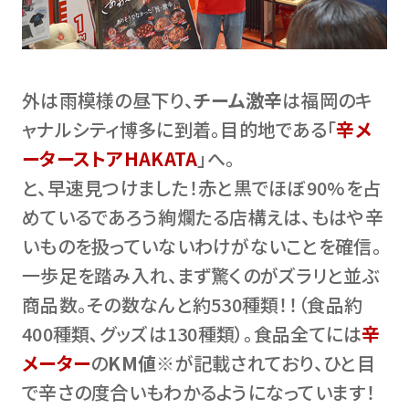
外は雨模様の昼下り、
チーム激辛
は福岡のキ
ャナルシティ博多に到着。目的地である「
辛メ
ーターストアHAKATA
」へ。
と、早速見つけました！赤と黒でほぼ90%を占
めているであろう絢爛たる店構えは、もはや辛
いものを扱っていないわけがないことを確信。
一歩足を踏み入れ、まず驚くのがズラリと並ぶ
商品数。その数なんと約530種類！！（食品約
400種類､グッズは130種類）。食品全てには
辛
メーター
の
KM値
※が記載されており、ひと目
で辛さの度合いもわかるようになっています！