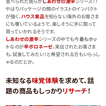
並べられた我らが
しあわせの激辛
シリーズ！！
やはりパッケージの顔のイラストのインパクト
が強く、
ハウス食品
を知らない海外のお客さま
にも響いているようで、楽しそうに手に取って
買っていかれるそうです。
しあわせの激辛
シリーズの中でも今
最もホッ
ト
なのが
辛ボロネーゼ
。来店されたお客さま
も、試食してみたい！と希望される方もいらっし
ゃるのだとか。
未知なる
味覚体験
を求めて、話
題の商品もしっかり
リサーチ
！