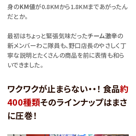
身の
KM値
が0.8KMから1.8KMまであがったん
だとか。
最初はちょっと緊張気味だった
チーム激辛
の
新メンバーわこ隊員も、野口店長のやさしく丁
寧な説明とたくさんの商品を前に表情も和ら
いできました。
ワクワクが止まらない・・！ 食品
約
400種類
そのラインナップはまさ
に圧巻！