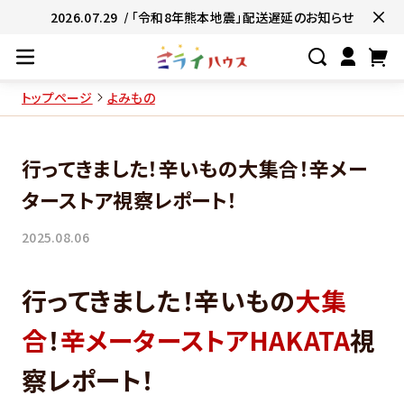
2026.07.29
/ 「令和8年熊本地震」配送遅延のお知らせ
トップページ
よみもの
#ネコポス対象商品🚚
#有名店の味🧑
行ってきました！辛いもの大集合！辛メー
#簡単便利👍
#お子様と一緒に👨‍👩‍
ターストア視察レポート！
#たっぷり満腹😋
#ギフトにおすすめ
2025.08.06
行ってきました！辛いもの
大集
合
！
辛メーターストアHAKATA
視
察レポート！