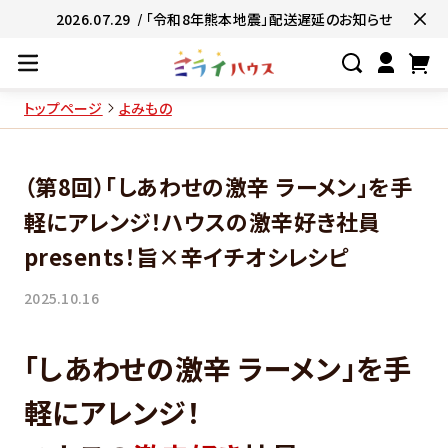
2026.07.29
/ 「令和8年熊本地震」配送遅延のお知らせ
トップページ
よみもの
#ネコポス対象商品🚚
#有名店の味🧑
（第8回）「しあわせの激辛 ラーメン」を手
#簡単便利👍
#お子様と一緒に👨‍👩‍
軽にアレンジ！ハウスの激辛好き社員
#たっぷり満腹😋
#ギフトにおすすめ
presents！旨×辛イチオシレシピ
2025.10.16
「しあわせの激辛 ラーメン」を手
軽にアレンジ！