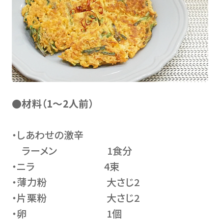
●材料（1～2人前）
・しあわせの激辛
ラーメン 1食分
・ニラ 4束
・薄力粉 大さじ2
・片栗粉 大さじ2
・卵 1個