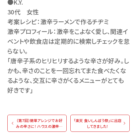
●K.Y.
30代 女性
考案レシピ：激辛ラーメンで作るチヂミ
激辛プロフィール：激辛をこよなく愛し、関連イ
ベントや飲食店は定期的に検索しチェックを怠
らない。
「唐辛子系のヒリヒリするような辛さが好み。し
かも、辛さのことを一回忘れてまた食べたくな
るような、交互に辛さがくるメニューがとても
好きです」
（第7回）簡単アレンジでお好
「楽天 食いしんぼう祭」に出店
みの辛さに！ ハウスの激辛好
してきました！
き社員presents！旨×辛イチ