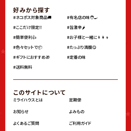
好みから探す
#ネコポス対象商品🚚
#有名店の味🧑‍🍳
#ここだけ限定‼️
#旨激辛🌶
#簡単便利👍
#お子様と一緒に👨‍👩‍👦
#色々セットで📦
#たっぷり満腹😋
#ギフトにおすすめ🎁
#定番の味
#送料無料
このサイトについて
ミライハウスとは
定期便
お知らせ
よみもの
よくあるご質問
ご利用ガイド