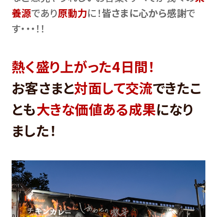
養源
であり
原動力
に！
皆さまに心から感謝
で
す・・・！！
熱く盛り上がった4日間！
お客さまと
対面して交流
できたこ
とも
大きな価値ある成果
になり
ました！