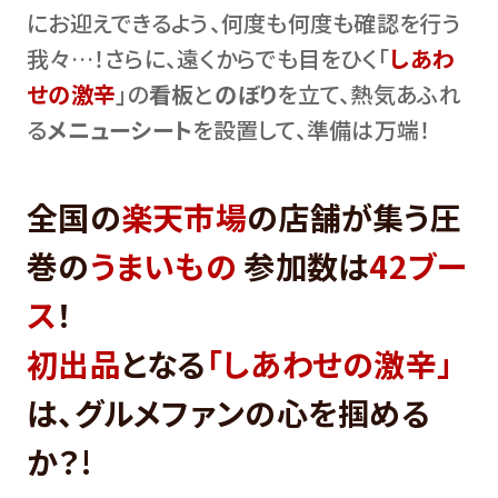
にお迎えできるよう、何度も何度も確認を行う
我々…！さらに、遠くからでも目をひく「
しあわ
せの激辛
」の
看板
と
のぼり
を立て、熱気あふれ
る
メニューシート
を設置して、準備は万端！
全国の
楽天市場
の店舗が集う圧
巻の
うまいもの
参加数は
42ブー
ス
！
初出品
となる
「しあわせの激辛」
は、グルメファンの心を掴める
か？!