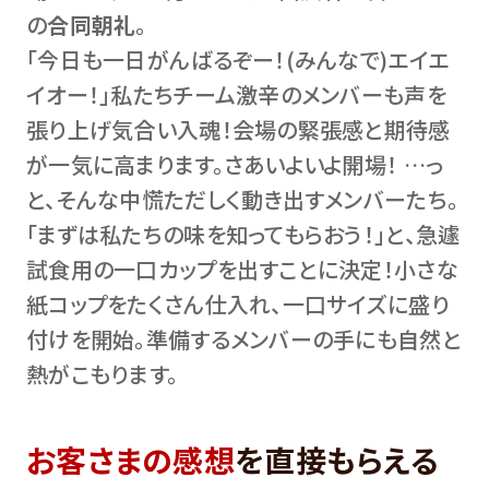
の
合同朝礼
。
「今日も一日がんばるぞー！(みんなで)エイエ
イオー！」私たちチーム激辛のメンバーも声を
張り上げ気合い入魂！会場の緊張感と期待感
が一気に高まります。さあいよいよ開場！ …っ
と、そんな中慌ただしく動き出すメンバーたち。
「まずは私たちの味を知ってもらおう！」と、急遽
試食用の一口カップを出すことに決定！小さな
紙コップをたくさん仕入れ、一口サイズに盛り
付けを開始。準備するメンバーの手にも自然と
熱がこもります。
お客さまの感想
を直接もらえる