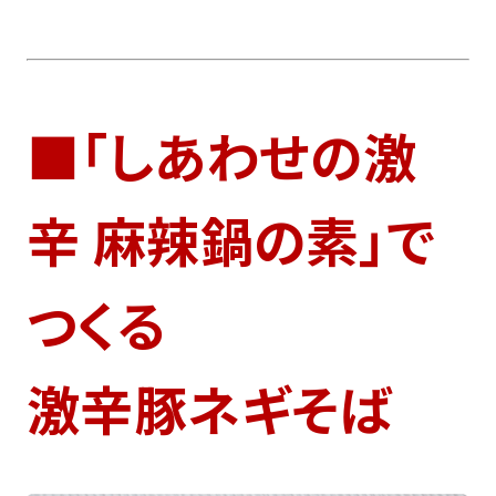
■「しあわせの激
辛 麻辣鍋の素」で
つくる
激辛豚ネギそば