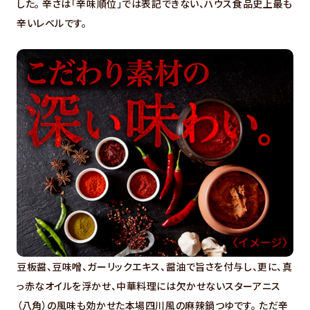
した。 辛さは「辛味順位」では表記できない、ハウス食品史上最も
辛いレベルです。
豆板醤、豆味噌、ガーリックエキス、醤油で旨さを付与し、更に、真
っ赤なオイルを浮かせ、中華料理には欠かせないスターアニス
（八角）の風味も効かせた本場四川風の麻辣鍋つゆです。 ただ辛