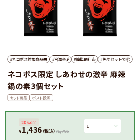
#ネコポス対象商品🚚
#旨激辛🌶
#簡単便利👍
#色々セットで📦
ネコポス限定 しあわせの激辛 麻辣
鍋の素3個セット
セット商品
ポスト投函
20
%OFF
1,436
¥
（税込）
1,795
¥