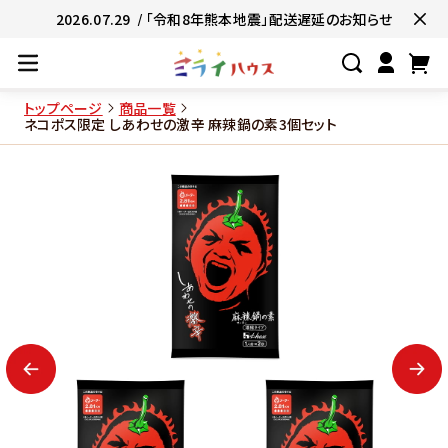
2026.07.29
/ 「令和8年熊本地震」配送遅延のお知らせ
トップページ
商品一覧
ネコポス限定 しあわせの激辛 麻辣鍋の素3個セット
#ネコポス対象商品🚚
#有名店の味🧑
#簡単便利👍
#お子様と一緒に👨‍👩‍
#たっぷり満腹😋
#ギフトにおすすめ