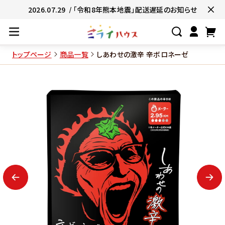
2026.07.29
/ 「令和8年熊本地震」配送遅延のお知らせ
トップページ
商品一覧
しあわせの激辛 辛ボロネーゼ
#ネコポス対象商品🚚
#有名店の味🧑
#簡単便利👍
#お子様と一緒に👨‍👩‍
#たっぷり満腹😋
#ギフトにおすすめ