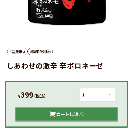
#旨激辛🌶
#簡単便利👍
しあわせの激辛 辛ボロネーゼ
399
¥
（税込）
カートに追加