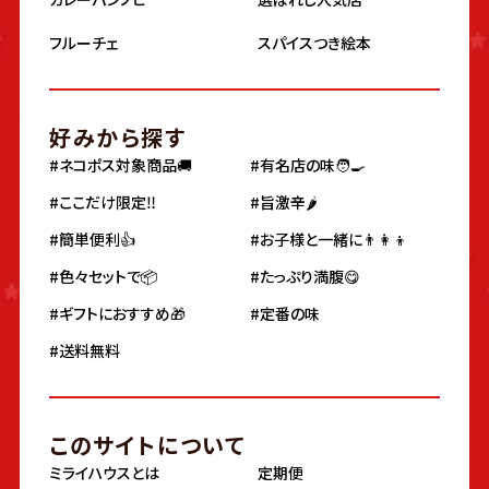
フルーチェ
スパイスつき絵本
好みから探す
#ネコポス対象商品🚚
#有名店の味🧑‍🍳
#ここだけ限定‼️
#旨激辛🌶
#簡単便利👍
#お子様と一緒に👨‍👩‍👦
#色々セットで📦
#たっぷり満腹😋
#ギフトにおすすめ🎁
#定番の味
#送料無料
このサイトについて
ミライハウスとは
定期便