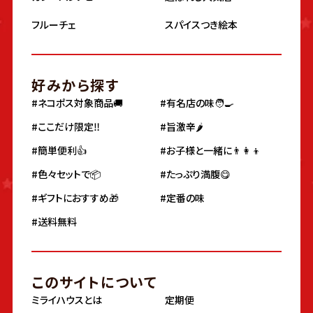
フルーチェ
スパイスつき絵本
好みから探す
#ネコポス対象商品🚚
#有名店の味🧑‍🍳
#ここだけ限定‼️
#旨激辛🌶
#簡単便利👍
#お子様と一緒に👨‍👩‍👦
#色々セットで📦
#たっぷり満腹😋
#ギフトにおすすめ🎁
#定番の味
#送料無料
このサイトについて
ミライハウスとは
定期便