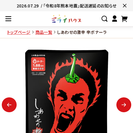
2026.07.29
/ 「令和8年熊本地震」配送遅延のお知らせ
トップページ
商品一覧
しあわせの激辛 辛ボナーラ
#ネコポス対象商品🚚
#有名店の味🧑
#簡単便利👍
#お子様と一緒に👨‍👩‍
#たっぷり満腹😋
#ギフトにおすすめ