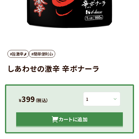
#旨激辛🌶
#簡単便利👍
しあわせの激辛 辛ボナーラ
399
¥
（税込）
カートに追加