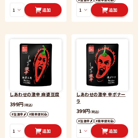
追加
追加
しあわせの激辛 麻婆豆腐
しあわせの激辛 辛ボナー
ラ
399円
（税込）
399円
（税込）
#旨激辛🌶
#簡単便利👍
#旨激辛🌶
#簡単便利👍
追加
追加