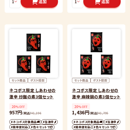
追加
追加
セット商品
ポスト投函
セット商品
ポスト投函
ネコポス限定 しあわせの
ネコポス限定 しあわせの
激辛 炒飯の素3個セット
激辛 麻辣鍋の素3個セット
20
20
%OFF
%OFF
957円
1,436円
（税込）
¥
1,196
（税込）
¥
1,795
#ネコポス対象商品🚚
#旨激辛🌶
#ネコポス対象商品🚚
#旨激辛🌶
#簡単便利👍
#色々セットで📦
#簡単便利👍
#色々セットで📦