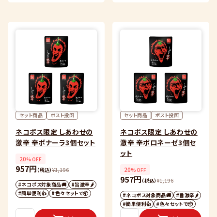
セット商品
ポスト投函
セット商品
ポスト投函
ネコポス限定 しあわせの
ネコポス限定 しあわせの
激辛 辛ボナーラ3個セット
激辛 辛ボロネーゼ3個セ
ット
20
%OFF
957円
20
（税込）
¥
1,196
%OFF
957円
（税込）
¥
1,196
#ネコポス対象商品🚚
#旨激辛🌶
#簡単便利👍
#色々セットで📦
#ネコポス対象商品🚚
#旨激辛🌶
#簡単便利👍
#色々セットで📦