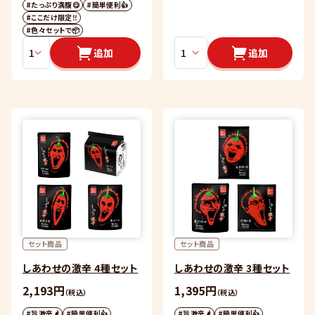
#たっぷり満腹😋
#簡単便利👍
#ここだけ限定‼️
#色々セットで📦
追加
追加
セット商品
セット商品
しあわせの激辛 4種セット
しあわせの激辛 3種セット
2,193円
1,395円
（税込）
（税込）
#旨激辛🌶
#簡単便利👍
#旨激辛🌶
#簡単便利👍