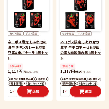
セット商品
ポスト投函
セット商品
ポスト投函
ネコポス限定 しあわせの
ネコポス限定 しあわせの
激辛 チキンカレー＆麻婆
激辛 辛ボロネーゼ＆炒飯
豆腐＆辛ボナーラ 3種セッ
の素＆麻辣鍋の素 3種セッ
ト
ト
20
20
%OFF
%OFF
1,117円
1,117円
（税込）
¥
1,395
（税込）
¥
1,395
#ネコポス対象商品🚚
#旨激辛🌶
#ネコポス対象商品🚚
#旨激辛🌶
#簡単便利👍
#色々セットで📦
#簡単便利👍
#色々セットで📦
追加
追加