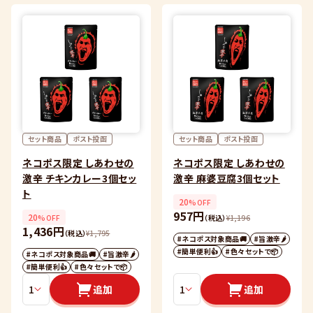
セット商品
ポスト投函
セット商品
ポスト投函
ネコポス限定 しあわせの
ネコポス限定 しあわせの
激辛 チキンカレー3個セッ
激辛 麻婆豆腐3個セット
ト
20
%OFF
957円
20
%OFF
（税込）
¥
1,196
1,436円
（税込）
¥
1,795
#ネコポス対象商品🚚
#旨激辛🌶
#簡単便利👍
#色々セットで📦
#ネコポス対象商品🚚
#旨激辛🌶
#簡単便利👍
#色々セットで📦
追加
追加