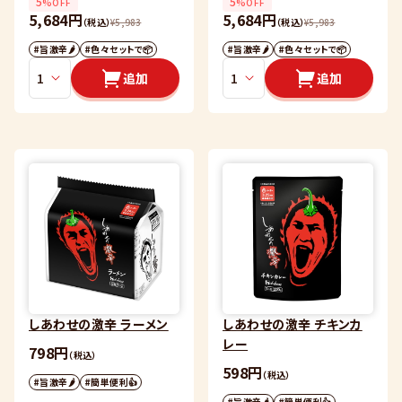
5
5
%OFF
%OFF
5,684円
5,684円
（税込）
¥
5,983
（税込）
¥
5,983
#旨激辛🌶
#色々セットで📦
#旨激辛🌶
#色々セットで📦
追加
追加
しあわせの激辛 ラーメン
しあわせの激辛 チキンカ
レー
798円
（税込）
598円
（税込）
#旨激辛🌶
#簡単便利👍
#旨激辛🌶
#簡単便利👍