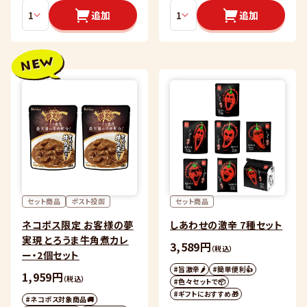
追加
追加
セット商品
ポスト投函
セット商品
ネコポス限定 お客様の夢
しあわせの激辛 7種セット
実現 とろうま牛角煮カレ
3,589円
（税込）
ー・2個セット
#旨激辛🌶
#簡単便利👍
1,959円
（税込）
#色々セットで📦
#ギフトにおすすめ🎁
#ネコポス対象商品🚚