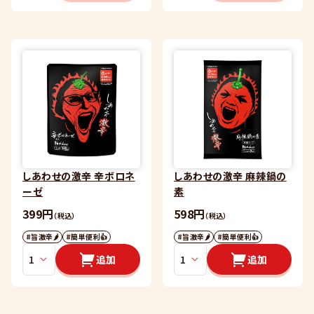
しあわせの激辛 辛ボロネ
しあわせの激辛 麻辣鍋の
ーゼ
素
399円
598円
（税込）
（税込）
#旨激辛🌶
#簡単便利👍
#旨激辛🌶
#簡単便利👍
追加
追加