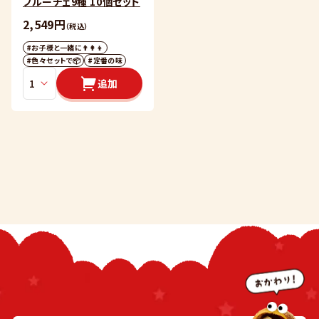
フルーチェ9種 10個セット
2,549円
（税込）
#お子様と一緒に👨‍👩‍👦
#色々セットで📦
#定番の味
追加