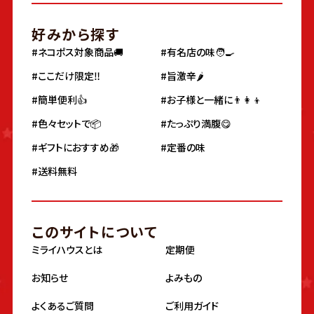
好みから探す
#ネコポス対象商品🚚
#有名店の味🧑‍🍳
#ここだけ限定‼️
#旨激辛🌶
#簡単便利👍
#お子様と一緒に👨‍👩‍👦
#色々セットで📦
#たっぷり満腹😋
#ギフトにおすすめ🎁
#定番の味
#送料無料
このサイトについて
ミライハウスとは
定期便
お知らせ
よみもの
よくあるご質問
ご利用ガイド