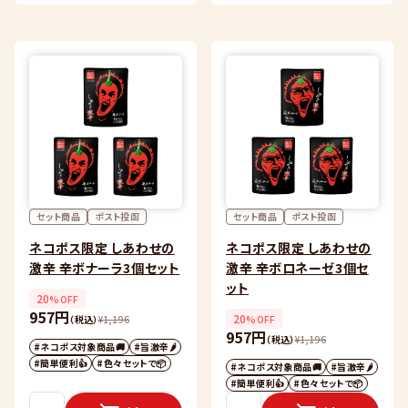
セット商品
ポスト投函
セット商品
ポスト投函
ネコポス限定 しあわせの
ネコポス限定 しあわせの
激辛 辛ボナーラ3個セット
激辛 辛ボロネーゼ3個セ
ット
20
%OFF
957円
20
（税込）
¥
1,196
%OFF
957円
（税込）
¥
1,196
#ネコポス対象商品🚚
#旨激辛🌶
#簡単便利👍
#色々セットで📦
#ネコポス対象商品🚚
#旨激辛🌶
#簡単便利👍
#色々セットで📦