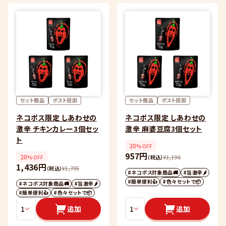
セット商品
ポスト投函
セット商品
ポスト投函
ネコポス限定 しあわせの
ネコポス限定 しあわせの
激辛 チキンカレー3個セッ
激辛 麻婆豆腐3個セット
ト
20
%OFF
957円
20
%OFF
（税込）
¥
1,196
1,436円
（税込）
¥
1,795
#ネコポス対象商品🚚
#旨激辛🌶
#簡単便利👍
#色々セットで📦
#ネコポス対象商品🚚
#旨激辛🌶
#簡単便利👍
#色々セットで📦
追加
追加