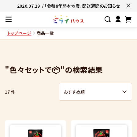
2026.07.29
/ 「令和8年熊本地震」配送遅延のお知らせ
トップページ
商品一覧
#ネコポス対象商品🚚
#有名店の味🧑
#簡単便利👍
#お子様と一緒に👨‍👩‍
"色々セットで📦"の検索結果
#たっぷり満腹😋
#ギフトにおすすめ
17 件