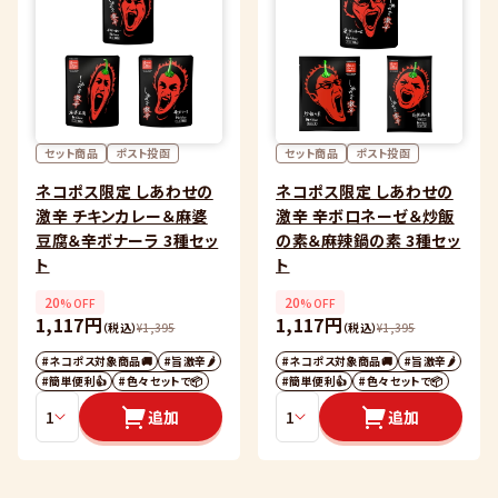
セット商品
ポスト投函
セット商品
ポスト投函
ネコポス限定 しあわせの
ネコポス限定 しあわせの
激辛 チキンカレー＆麻婆
激辛 辛ボロネーゼ＆炒飯
豆腐＆辛ボナーラ 3種セッ
の素＆麻辣鍋の素 3種セッ
ト
ト
20
20
%OFF
%OFF
1,117円
1,117円
（税込）
¥
1,395
（税込）
¥
1,395
#ネコポス対象商品🚚
#旨激辛🌶
#ネコポス対象商品🚚
#旨激辛🌶
#簡単便利👍
#色々セットで📦
#簡単便利👍
#色々セットで📦
追加
追加