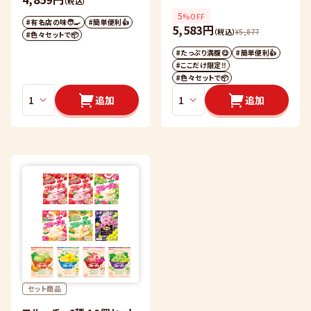
（税込）
5
%OFF
#有名店の味🧑‍🍳
#簡単便利👍
5,583円
（税込）
¥
5,877
#色々セットで📦
#たっぷり満腹😋
#簡単便利👍
#ここだけ限定‼️
#色々セットで📦
追加
追加
セット商品