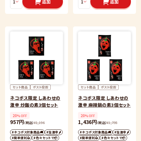
追加
追加
セット商品
ポスト投函
セット商品
ポスト投函
ネコポス限定 しあわせの
ネコポス限定 しあわせの
激辛 炒飯の素3個セット
激辛 麻辣鍋の素3個セット
20
20
%OFF
%OFF
957円
1,436円
（税込）
¥
1,196
（税込）
¥
1,795
#ネコポス対象商品🚚
#旨激辛🌶
#ネコポス対象商品🚚
#旨激辛🌶
#簡単便利👍
#色々セットで📦
#簡単便利👍
#色々セットで📦