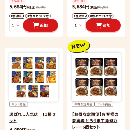
5
5
%OFF
%OFF
5,684円
5,684円
（税込）
¥
5,983
（税込）
¥
5,983
#旨激辛🌶
#色々セットで📦
#旨激辛🌶
#色々セットで📦
追加
追加
セット商品
お得な定期便
セット商品
選ばれし人気店 11種セ
【お得な定期便】お客様の
ット
夢実現 とろうま牛角煮カ
レー・6個セット
4,859円