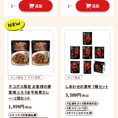
追加
追加
セット商品
ポスト投函
セット商品
ネコポス限定 お客様の夢
しあわせの激辛 7種セット
実現 とろうま牛角煮カレ
3,589円
（税込）
ー・2個セット
#旨激辛🌶
#簡単便利👍
1,959円
（税込）
#色々セットで📦
#ギフトにおすすめ🎁
#ネコポス対象商品🚚