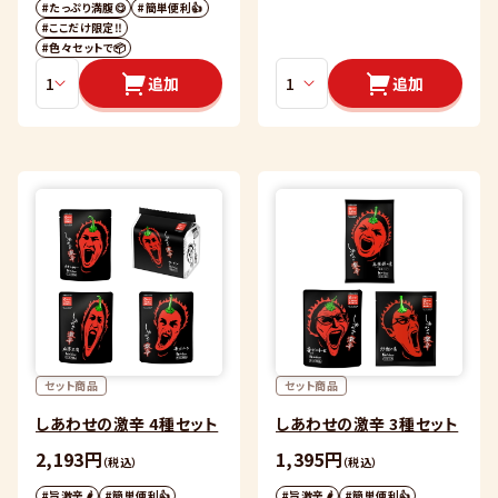
#たっぷり満腹😋
#簡単便利👍
#ここだけ限定‼️
#色々セットで📦
追加
追加
セット商品
セット商品
しあわせの激辛 4種セット
しあわせの激辛 3種セット
2,193円
1,395円
（税込）
（税込）
#旨激辛🌶
#簡単便利👍
#旨激辛🌶
#簡単便利👍