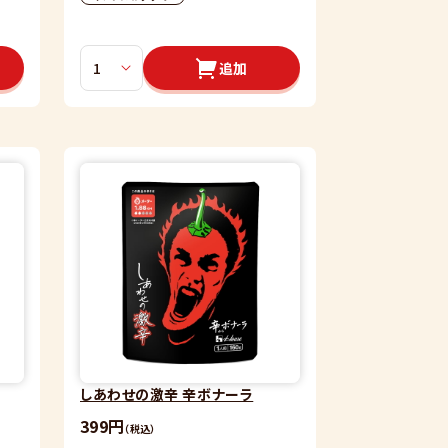
追加
しあわせの激辛 辛ボナーラ
399円
（税込）