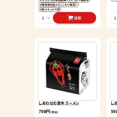
#簡単便利👍
#ここだけ限定‼️
#色々セットで📦
追加
しあわせの激辛 ラーメン
し
798円
59
（税込）