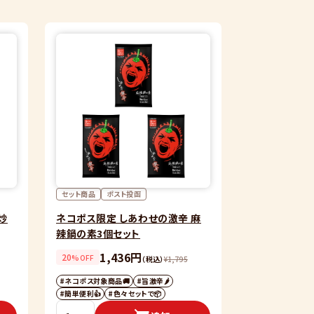
セット商品
ポスト投函
炒
ネコポス限定 しあわせの激辛 麻
辣鍋の素3個セット
1,436円
20
%OFF
（税込）
¥
1,795
#ネコポス対象商品🚚
#旨激辛🌶
#簡単便利👍
#色々セットで📦