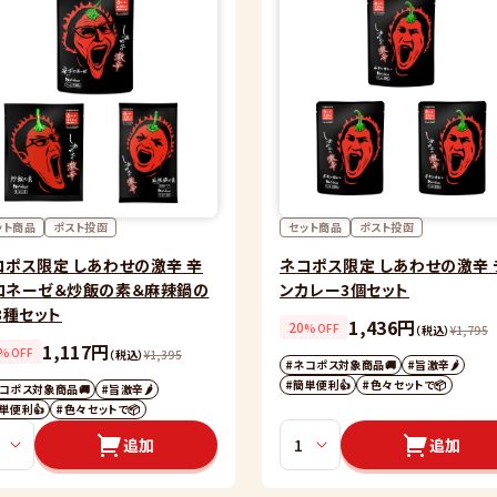
ット商品
ポスト投函
セット商品
ポスト投函
コポス限定 しあわせの激辛 辛
ネコポス限定 しあわせの激辛 
ロネーゼ＆炒飯の素＆麻辣鍋の
ンカレー3個セット
3種セット
1,436円
20
%OFF
（税込）
¥
1,795
1,117円
%OFF
（税込）
¥
1,395
#ネコポス対象商品🚚
#旨激辛🌶
#簡単便利👍
#色々セットで📦
コポス対象商品🚚
#旨激辛🌶
単便利👍
#色々セットで📦
追加
追加