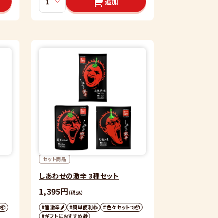
追加
セット商品
しあわせの激辛 3種セット
1,395円
（税込）
📦
#旨激辛🌶
#簡単便利👍
#色々セットで📦
#ギフトにおすすめ🎁