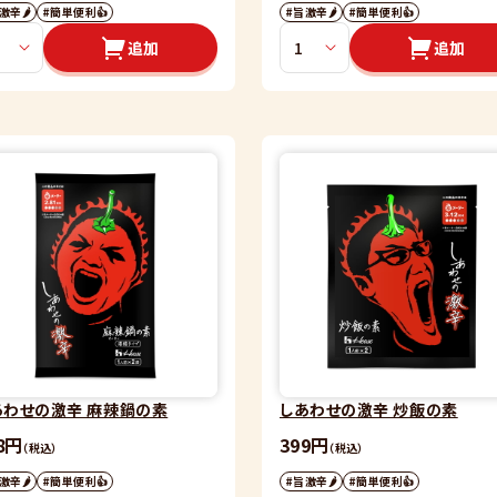
激辛🌶
#簡単便利👍
#旨激辛🌶
#簡単便利👍
追加
追加
あわせの激辛 麻辣鍋の素
しあわせの激辛 炒飯の素
8円
399円
（税込）
（税込）
激辛🌶
#簡単便利👍
#旨激辛🌶
#簡単便利👍