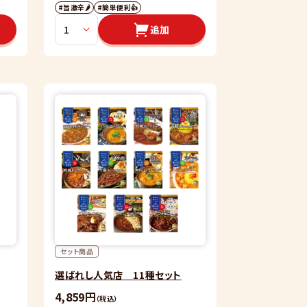
#旨激辛🌶
#簡単便利👍
追加
セット商品
選ばれし人気店 11種セット
4,859円
（税込）