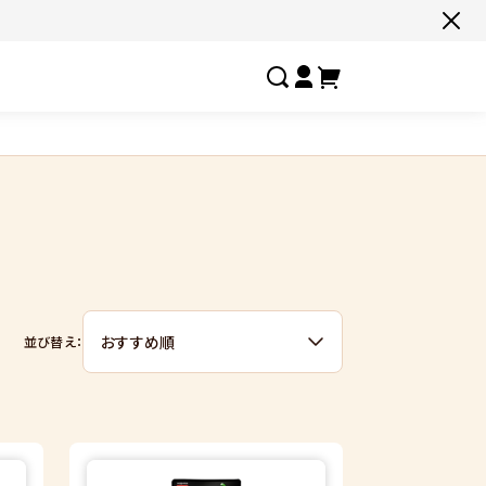
すべての商品一覧はこちら
#ネコポス対象商品🚚
#有名店の味🧑‍🍳
#ここだけ限定‼️
#
#色々セットで📦
#たっぷり満腹😋
#ギフトにおすすめ🎁
#
しあわせの激辛
お客様の夢実
並び替え：
選ばれし人気店
フルーチェ