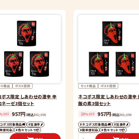
ット商品
ポスト投函
セット商品
ポスト投函
コポス限定 しあわせの激辛 辛
ネコポス限定 しあわせの激辛 
ロネーゼ3個セット
飯の素3個セット
957円
957円
20
%OFF
%OFF
（税込）
¥
1,196
（税込）
¥
1,196
コポス対象商品🚚
#旨激辛🌶
#ネコポス対象商品🚚
#旨激辛🌶
単便利👍
#色々セットで📦
#簡単便利👍
#色々セットで📦