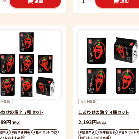
追加
追加
ット商品
セット商品
あわせの激辛 7種セット
しあわせの激辛 4種セット
589円
2,193円
（税込）
（税込）
激辛🌶
#簡単便利👍
#色々セットで📦
#旨激辛🌶
#簡単便利👍
#色々セットで
フトにおすすめ🎁
#ギフトにおすすめ🎁