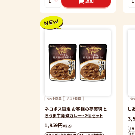
追加
セット商品
ポスト投函
セ
ネコポス限定 お客様の夢実現 と
し
ろうま牛角煮カレー・2個セット
3,
1,959円
（税込）
#旨
#ギ
#ネコポス対象商品🚚
#たっぷり満腹😋