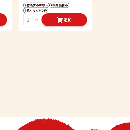
#有名店の味🧑‍🍳
#簡単便利👍
#色々セットで📦
追加