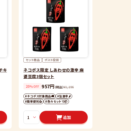
セット商品
ポスト投函
チキ
ネコポス限定 しあわせの激辛 麻
婆豆腐3個セット
957円
20
%OFF
（税込）
¥
1,196
#ネコポス対象商品🚚
#旨激辛🌶
#簡単便利👍
#色々セットで📦
追加