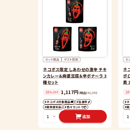
セット商品
ポスト投函
セ
ネコポス限定 しあわせの激辛 チキ
ネ
ンカレー＆麻婆豆腐＆辛ボナーラ 3
ボ
種セット
素 
1,117円
20
20
%OFF
（税込）
¥
1,395
#ネコポス対象商品🚚
#旨激辛🌶
#ネ
#簡単便利👍
#色々セットで📦
#簡
追加