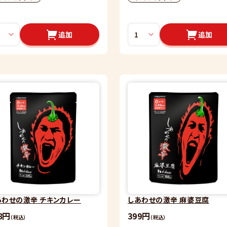
追加
追加
あわせの激辛 チキンカレー
しあわせの激辛 麻婆豆腐
8円
399円
（税込）
（税込）