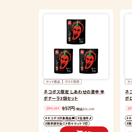
セット商品
ポスト投函
セ
ネコポス限定 しあわせの激辛 辛
ネ
ボナーラ3個セット
ボ
957円
20
20
%OFF
（税込）
¥
1,196
#ネコポス対象商品🚚
#旨激辛🌶
#ネ
#簡単便利👍
#色々セットで📦
#簡