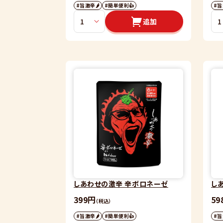
#旨激辛🌶
#簡単便利👍
#旨
追加
しあわせの激辛 辛ボロネーゼ
し
399円
59
（税込）
#旨激辛🌶
#簡単便利👍
#旨