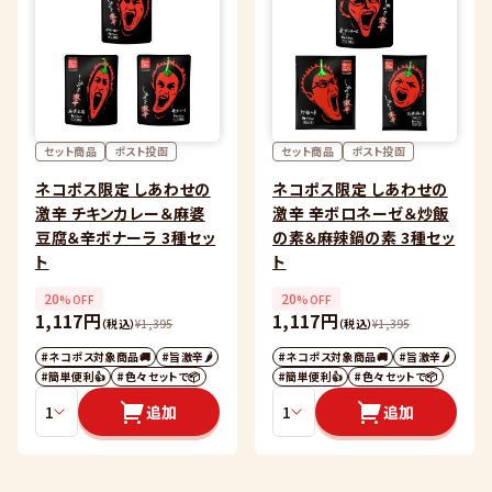
セット商品
ポスト投函
セット商品
ポスト投函
ネコポス限定 しあわせの
ネコポス限定 しあわせの
激辛 チキンカレー＆麻婆
激辛 辛ボロネーゼ＆炒飯
豆腐＆辛ボナーラ 3種セッ
の素＆麻辣鍋の素 3種セッ
ト
ト
20
20
%OFF
%OFF
1,117円
1,117円
（税込）
¥
1,395
（税込）
¥
1,395
#ネコポス対象商品🚚
#旨激辛🌶
#ネコポス対象商品🚚
#旨激辛🌶
#簡単便利👍
#色々セットで📦
#簡単便利👍
#色々セットで📦
追加
追加