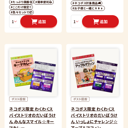
#たっぷり満腹😋
#簡単便利👍
#ネコポス対象商品🚚
#ここだけ限定‼️
#お子様と一緒に👨‍👩‍👦
#色々セットで📦
追加
追加
ポスト投函
ポスト投函
ネコポス限定 わくわくス
ネコポス限定 わくわくス
パイストリオのだいぼうけ
パイストリオのだいぼうけ
ん みんなスマイル☆キー
ん いっしょにチャレンジ☆
マカレー
アップルマフィン