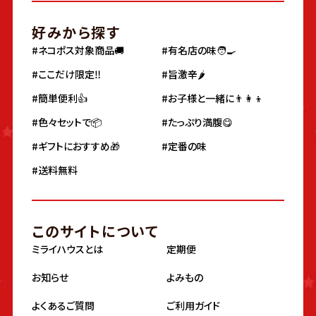
好みから探す
#ネコポス対象商品🚚
#有名店の味🧑‍🍳
#ここだけ限定‼️
#旨激辛🌶
#簡単便利👍
#お子様と一緒に👨‍👩‍👦
#色々セットで📦
#たっぷり満腹😋
#ギフトにおすすめ🎁
#定番の味
#送料無料
このサイトについて
ミライハウスとは
定期便
お知らせ
よみもの
よくあるご質問
ご利用ガイド