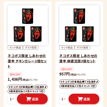
セット商品
ポスト投函
セット商品
ポスト投函
ネコポス限定 しあわせの
ネコポス限定 しあわせの
激辛 チキンカレー3個セッ
激辛 麻婆豆腐3個セット
ト
20
%OFF
957円
20
%OFF
（税込）
¥
1,196
1,436円
（税込）
¥
1,795
#ネコポス対象商品🚚
#旨激辛🌶
#簡単便利👍
#色々セットで📦
#ネコポス対象商品🚚
#旨激辛🌶
#簡単便利👍
#色々セットで📦
追加
追加