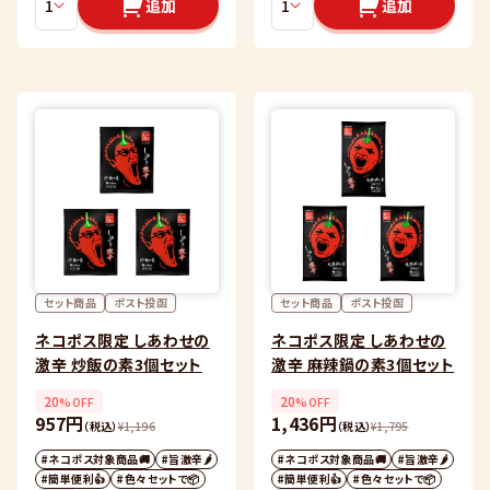
追加
追加
セット商品
ポスト投函
セット商品
ポスト投函
ネコポス限定 しあわせの
ネコポス限定 しあわせの
激辛 炒飯の素3個セット
激辛 麻辣鍋の素3個セット
20
20
%OFF
%OFF
957円
1,436円
（税込）
¥
1,196
（税込）
¥
1,795
#ネコポス対象商品🚚
#旨激辛🌶
#ネコポス対象商品🚚
#旨激辛🌶
#簡単便利👍
#色々セットで📦
#簡単便利👍
#色々セットで📦