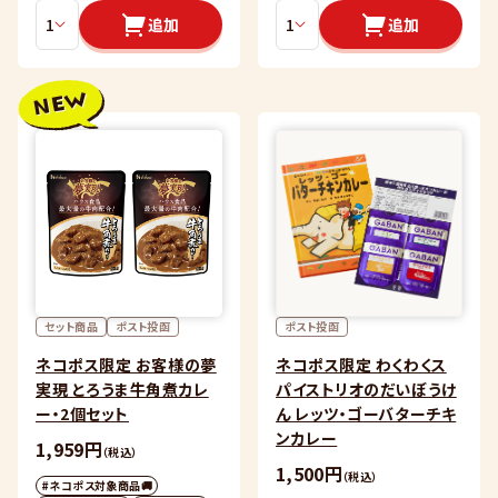
追加
追加
セット商品
ポスト投函
ポスト投函
ネコポス限定 お客様の夢
ネコポス限定 わくわくス
実現 とろうま牛角煮カレ
パイストリオのだいぼうけ
ー・2個セット
ん レッツ・ゴーバターチキ
ンカレー
1,959円
（税込）
1,500円
（税込）
#ネコポス対象商品🚚