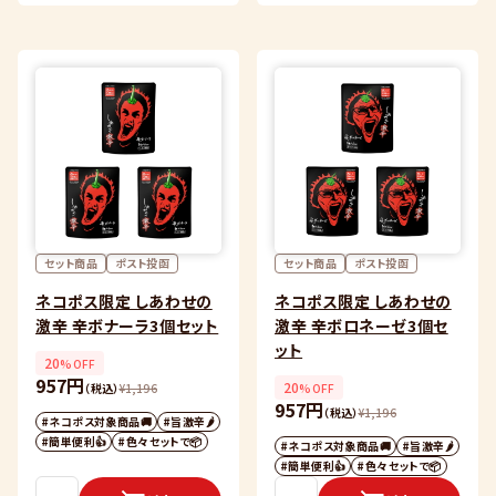
セット商品
ポスト投函
セット商品
ポスト投函
ネコポス限定 しあわせの
ネコポス限定 しあわせの
激辛 辛ボナーラ3個セット
激辛 辛ボロネーゼ3個セ
ット
20
%OFF
957円
20
（税込）
¥
1,196
%OFF
957円
（税込）
¥
1,196
#ネコポス対象商品🚚
#旨激辛🌶
#簡単便利👍
#色々セットで📦
#ネコポス対象商品🚚
#旨激辛🌶
#簡単便利👍
#色々セットで📦