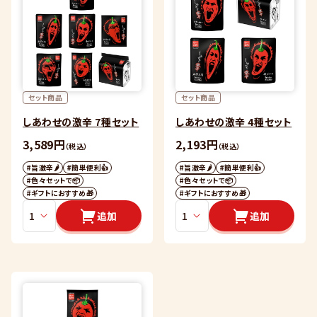
セット商品
セット商品
しあわせの激辛 7種セット
しあわせの激辛 4種セット
3,589円
2,193円
（税込）
（税込）
#旨激辛🌶
#簡単便利👍
#旨激辛🌶
#簡単便利👍
#色々セットで📦
#色々セットで📦
#ギフトにおすすめ🎁
#ギフトにおすすめ🎁
追加
追加