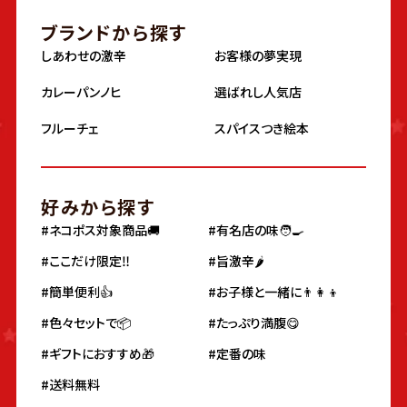
ブランドから探す
しあわせの激辛
お客様の夢実現
カレーパンノヒ
選ばれし人気店
フルーチェ
スパイスつき絵本
好みから探す
#ネコポス対象商品🚚
#有名店の味🧑‍🍳
#ここだけ限定‼️
#旨激辛🌶
#簡単便利👍
#お子様と一緒に👨‍👩‍👦
#色々セットで📦
#たっぷり満腹😋
#ギフトにおすすめ🎁
#定番の味
#送料無料