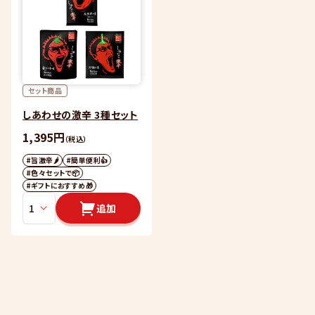
セット商品
しあわせの激辛 3種セット
1,395円
（税込）
#旨激辛🌶
#簡単便利👍
#色々セットで📦
#ギフトにおすすめ🎁
追加