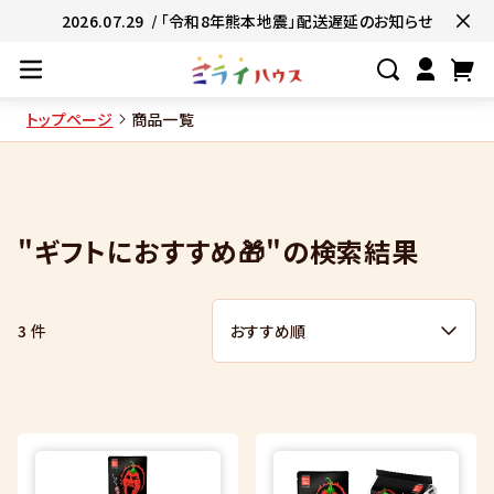
2026.07.29
/ 「令和8年熊本地震」配送遅延のお知らせ
トップページ
商品一覧
#ネコポス対象商品🚚
#有名店の味🧑
#簡単便利👍
#お子様と一緒に👨‍👩‍
"ギフトにおすすめ🎁"の検索結果
#たっぷり満腹😋
#ギフトにおすすめ
3 件