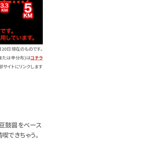
月20日現在のものです。
または辛分布)は
コチラ
部サイトにリンクします
､豆鼓醤をベース
喫できちゃう。