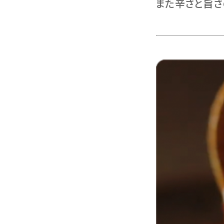
また辛さと旨さ