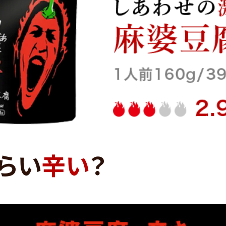
らい
辛い
？