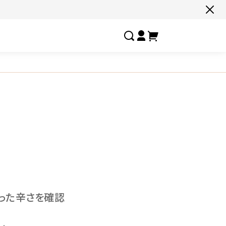
すべての商品一覧はこちら
#ネコポス対象商品🚚
#有名店の味🧑‍🍳
#ここだけ限定‼️
#
#色々セットで📦
#たっぷり満腹😋
#ギフトにおすすめ🎁
#
しあわせの激辛
お客様の夢実
選ばれし人気店
フルーチェ
合った辛さを確認