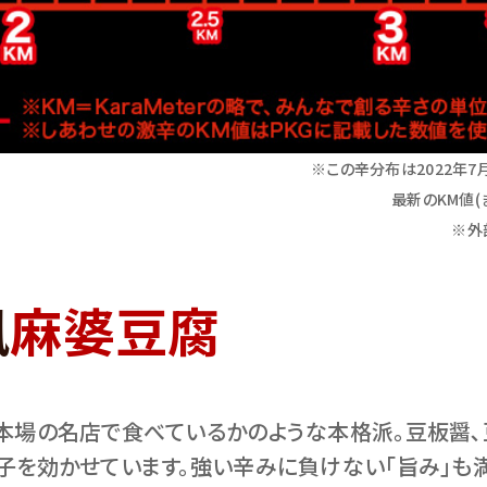
※この辛分布は2022年7
最新のKM値(
※外
風
麻婆豆腐
本場の名店で食べているかのような本格派。豆板醤
子を効かせています。強い辛みに負けない｢旨み｣も満