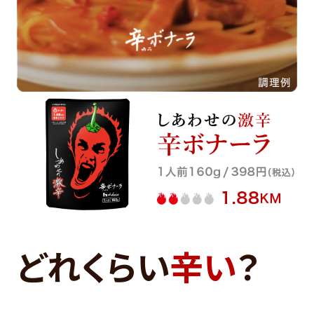
どれくらい
辛い
？