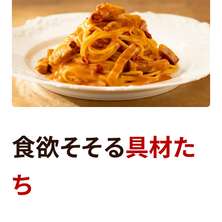
食欲そそる
具材た
ち