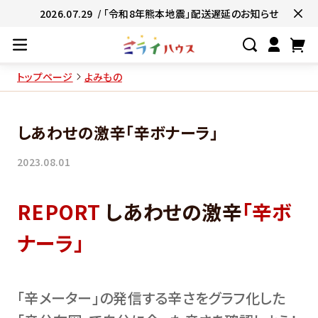
2026.07.29
/ 「令和8年熊本地震」配送遅延のお知らせ
トップページ
よみもの
#ネコポス対象商品🚚
#有名店の味🧑
しあわせの激辛「辛ボナーラ」
#簡単便利👍
#お子様と一緒に👨‍👩‍
2023.08.01
#たっぷり満腹😋
#ギフトにおすすめ
REPORT
しあわせの激辛
「辛ボ
ナーラ」
「辛メーター」の発信する辛さをグラフ化した