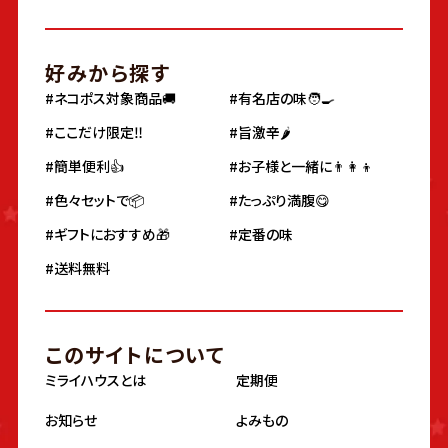
好みから探す
#ネコポス対象商品🚚
#有名店の味🧑‍🍳
#ここだけ限定‼️
#旨激辛🌶
#簡単便利👍
#お子様と一緒に👨‍👩‍👦
#色々セットで📦
#たっぷり満腹😋
#ギフトにおすすめ🎁
#定番の味
#送料無料
このサイトについて
ミライハウスとは
定期便
お知らせ
よみもの