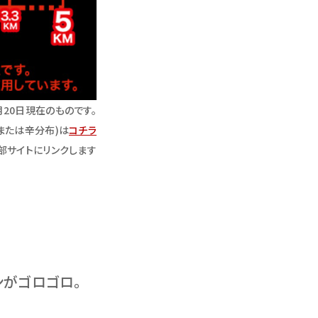
月20日現在のものです。
または辛分布)は
コチラ
部サイトにリンクします
ンがゴロゴロ。