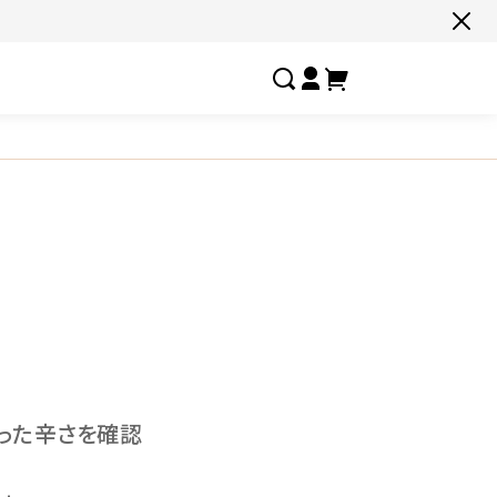
すべての商品一覧はこちら
#ネコポス対象商品🚚
#有名店の味🧑‍🍳
#ここだけ限定‼️
#
#色々セットで📦
#たっぷり満腹😋
#ギフトにおすすめ🎁
#
しあわせの激辛
お客様の夢実
選ばれし人気店
フルーチェ
合った辛さを確認