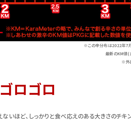
※この辛分布は2022年7
最新のKM値(
※外
ゴロゴロ
えないほど､しっかりと食べ応えのある大きさのチキ