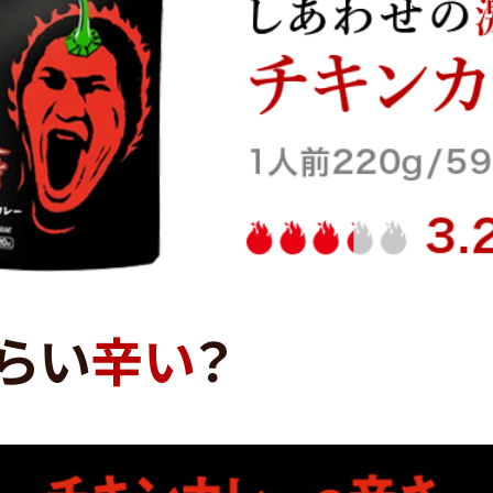
らい
辛い
？