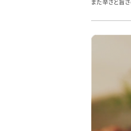
また辛さと旨さ