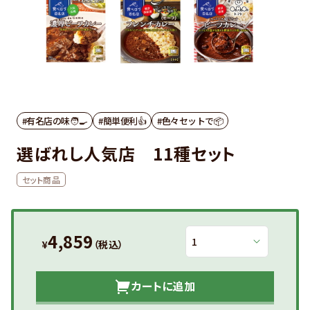
#有名店の味🧑‍🍳
#簡単便利👍
#色々セットで📦
選ばれし人気店 11種セット
セット商品
4,859
¥
（税込）
カートに追加