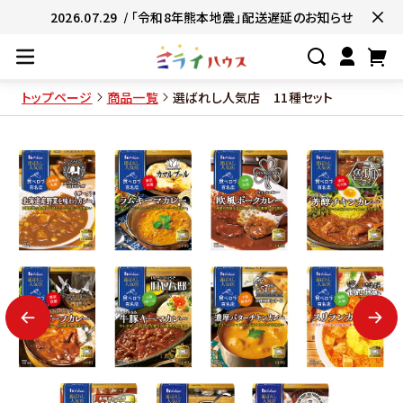
2026.07.29
/ 「令和8年熊本地震」配送遅延のお知らせ
トップページ
商品一覧
選ばれし人気店 11種セット
#ネコポス対象商品🚚
#有名店の味🧑
#簡単便利👍
#お子様と一緒に👨‍👩‍
#たっぷり満腹😋
#ギフトにおすすめ