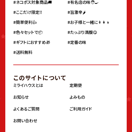
#ネコポス対象商品🚚
#有名店の味🧑‍🍳
#ここだけ限定‼️
#旨激辛🌶
#簡単便利👍
#お子様と一緒に👨‍👩‍👦
#色々セットで📦
#たっぷり満腹😋
#ギフトにおすすめ🎁
#定番の味
#送料無料
このサイトについて
ミライハウスとは
定期便
お知らせ
よみもの
よくあるご質問
ご利用ガイド
お問い合わせ