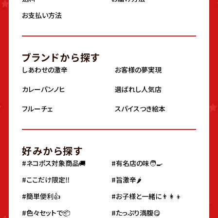
お支払い方法
ブランドから探す
しあわせの激辛
お客様の夢実現
カレーパンノヒ
選ばれし人気店
フルーチェ
スパイスつき絵本
好みから探す
#ネコポス対象商品🚚
#有名店の味🧑‍🍳
#ここだけ限定‼️
#旨激辛🌶
#簡単便利👍
#お子様と一緒に👨‍👩‍👦
#色々セットで📦
#たっぷり満腹😋