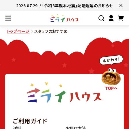
2026.07.29
/ 「令和8年熊本地震」配送遅延のお知らせ
トップページ
スタッフのおすすめ
#ネコポス対象商品🚚
#有名店の味🧑
#簡単便利👍
#お子様と一緒に👨‍👩‍
#たっぷり満腹😋
#ギフトにおすすめ
ご利用ガイド
送料
お届け方法