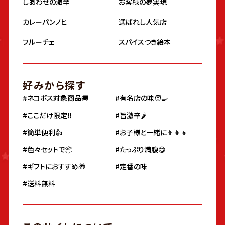
しあわせの激辛
お客様の夢実現
カレーパンノヒ
選ばれし人気店
フルーチェ
スパイスつき絵本
好みから探す
#ネコポス対象商品🚚
#有名店の味🧑‍🍳
#ここだけ限定‼️
#旨激辛🌶
#簡単便利👍
#お子様と一緒に👨‍👩‍👦
#色々セットで📦
#たっぷり満腹😋
#ギフトにおすすめ🎁
#定番の味
#送料無料