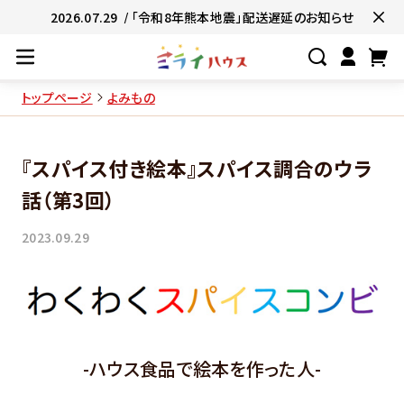
2026.07.29
/ 「令和8年熊本地震」配送遅延のお知らせ
トップページ
よみもの
#ネコポス対象商品🚚
#有名店の味🧑
『スパイス付き絵本』スパイス調合のウラ
#簡単便利👍
#お子様と一緒に👨‍👩‍
話（第3回）
#たっぷり満腹😋
#ギフトにおすすめ
2023.09.29
-ハウス食品で絵本を作った人-