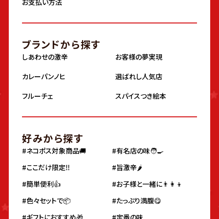
お支払い方法
ブランドから探す
しあわせの激辛
お客様の夢実現
カレーパンノヒ
選ばれし人気店
フルーチェ
スパイスつき絵本
好みから探す
#ネコポス対象商品🚚
#有名店の味🧑‍🍳
#ここだけ限定‼️
#旨激辛🌶
#簡単便利👍
#お子様と一緒に👨‍👩‍👦
#色々セットで📦
#たっぷり満腹😋
#ギフトにおすすめ🎁
#定番の味