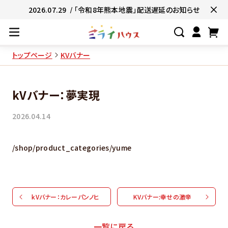
2026.07.29
/ 「令和8年熊本地震」配送遅延のお知らせ
トップページ
KVバナー
#ネコポス対象商品🚚
#有名店の味🧑
kVバナー：夢実現
#簡単便利👍
#お子様と一緒に👨‍👩‍
2026.04.14
#たっぷり満腹😋
#ギフトにおすすめ
/shop/product_categories/yume
kVバナー：カレーパンノヒ
KVバナー:幸せの激辛
一覧に戻る