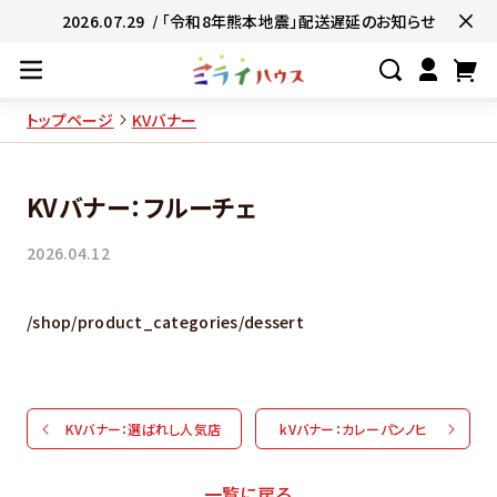
2026.07.29
/ 「令和8年熊本地震」配送遅延のお知らせ
トップページ
KVバナー
#ネコポス対象商品🚚
#有名店の味🧑
KVバナー：フルーチェ
#簡単便利👍
#お子様と一緒に👨‍👩‍
2026.04.12
#たっぷり満腹😋
#ギフトにおすすめ
/shop/product_categories/dessert
KVバナー：選ばれし人気店
kVバナー：カレーパンノヒ
一覧に戻る