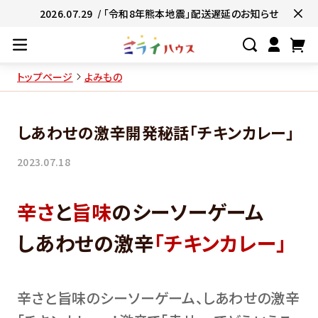
2026.07.29
/ 「令和8年熊本地震」配送遅延のお知らせ
トップページ
よみもの
#ネコポス対象商品🚚
#有名店の味🧑
しあわせの激辛開発秘話「チキンカレー」
#簡単便利👍
#お子様と一緒に👨‍👩‍
2023.07.18
#たっぷり満腹😋
#ギフトにおすすめ
辛さ
と
旨味
のシーソーゲーム
しあわせの激辛
「チキンカレー」
辛さと旨味のシーソーゲーム、しあわせの激辛