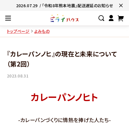
2026.07.29
/ 「令和8年熊本地震」配送遅延のお知らせ
トップページ
よみもの
#ネコポス対象商品🚚
#有名店の味🧑
『カレーパンノヒ』の現在と未来について
#簡単便利👍
#お子様と一緒に👨‍👩‍
（第2回）
#たっぷり満腹😋
#ギフトにおすすめ
2023.08.31
カレーパンノヒト
-カレーパンづくりに情熱を捧げた人たち-