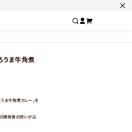
すべての商品一覧はこちら
#ネコポス対象商品🚚
#有名店の味🧑‍🍳
#ここだけ限定‼️
#
ろうま牛角煮
#色々セットで📦
#たっぷり満腹😋
#ギフトにおすすめ🎁
#
しあわせの激辛
お客様の夢実
ろうま牛角煮カレー」を
選ばれし人気店
フルーチェ
品の開発者の想いが込