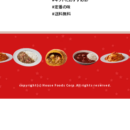
#定番の味
#送料無料
copyright(c) House Foods Corp. All rights reserved.