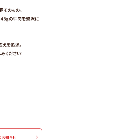
夢そのもの。
46gの牛肉を贅沢に
応えを追求。
みください！
のお知らせ