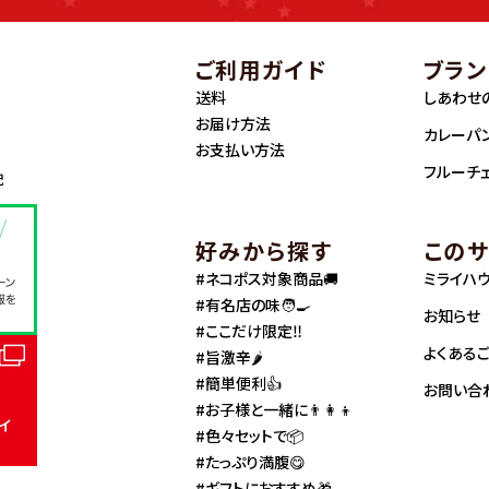
ご利用ガイド
ブラン
送料
しあわせ
お届け方法
カレーパ
お支払い方法
フルーチ
記
好みから探す
このサ
#ネコポス対象商品🚚
ミライハ
#有名店の味🧑‍🍳
お知らせ
#ここだけ限定‼️
よくある
#旨激辛🌶
#簡単便利👍
お問い合
#お子様と一緒に👨‍👩‍👦
#色々セットで📦
#たっぷり満腹😋
#ギフトにおすすめ🎁